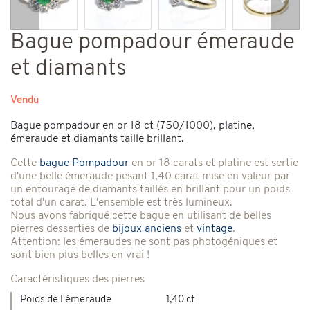
Précédent
Suiv
Bague pompadour émeraude
et diamants
Vendu
Bague pompadour en or 18 ct (750/1000), platine,
émeraude et diamants taille brillant.
Cette
bague Pompadour
en or 18 carats et platine est sertie
d'une belle émeraude pesant 1,40 carat mise en valeur par
un entourage de diamants taillés en brillant pour un poids
total d'un carat. L'ensemble est très lumineux.
Nous avons fabriqué cette bague en utilisant de belles
pierres desserties de
bijoux anciens
et
vintage
.
Attention: les émeraudes ne sont pas photogéniques et
sont bien plus belles en vrai !
Caractéristiques des pierres
Poids de l'émeraude
1,40 ct