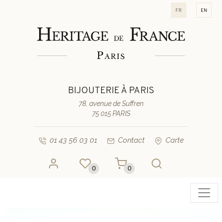
fr
en
BIJOUTERIE À PARIS
78, avenue de Suffren
75 015 PARIS
01 43 56 03 01
Contact
Carte
0
0
Toggl