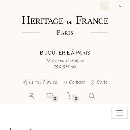
fr
en
BIJOUTERIE À PARIS
78, avenue de Suffren
75 015 PARIS
01 43 56 03 01
Contact
Carte
0
0
Toggl