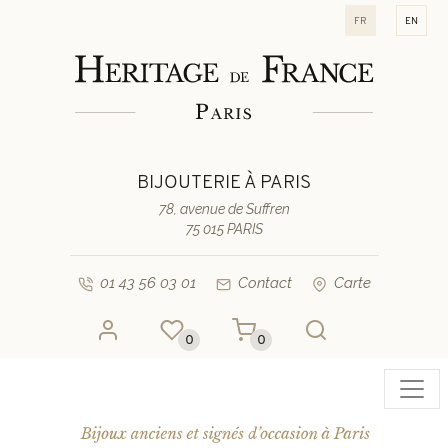
fr
en
BIJOUTERIE À PARIS
78, avenue de Suffren
75 015 PARIS
01 43 56 03 01
Contact
Carte
0
0
Toggl