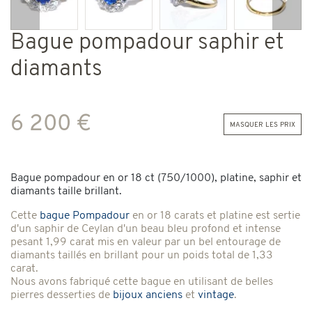
Précédent
Suiv
Bague pompadour saphir et
diamants
6 200 €
masquer les prix
Bague pompadour en or 18 ct (750/1000), platine, saphir et
diamants taille brillant.
Cette
bague Pompadour
en or 18 carats et platine est sertie
d'un saphir de Ceylan d'un beau bleu profond et intense
pesant 1,99 carat mis en valeur par un bel entourage de
diamants taillés en brillant pour un poids total de 1,33
carat.
Nous avons fabriqué cette bague en utilisant de belles
pierres desserties de
bijoux anciens
et
vintage
.