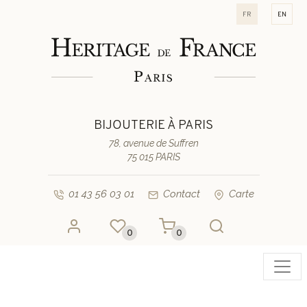
fr
en
BIJOUTERIE À PARIS
78, avenue de Suffren
75 015 PARIS
01 43 56 03 01
Contact
Carte
0
0
Toggl