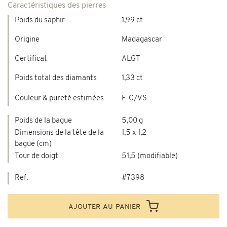
Caractéristiques des pierres
Poids du saphir
1,99 ct
Origine
Madagascar
Certificat
ALGT
Poids total des diamants
1,33 ct
Couleur & pureté estimées
F-G/VS
Poids de la bague
5,00 g
Dimensions de la tête de la
1,5 x 1,2
bague (cm)
Tour de doigt
51,5 (modifiable)
Ref.
#7398
ajouter au panier