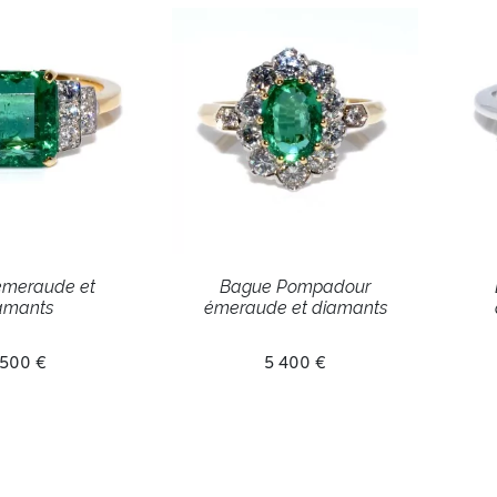
émeraude et
Bague Pompadour
amants
émeraude et diamants
 500 €
5 400 €