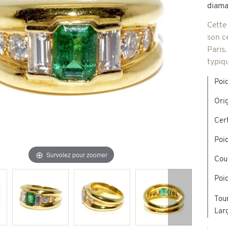
diaman
Broches & autres
Cette
'occasion
son c
Paris.
Colliers & Pendentifs
Créations en pierres de couleur
typiq
Poi
age & d'occasion
Nouveaux bijoux
Ori
Cert
Poid
Survolez pour zoomer
Cou
Poid
Tour
Suivant
Lar