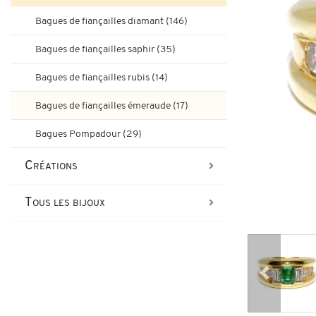
Bagues de fiançailles rubis
Bagues de fiançailles diamant (146)
Bijoux Art-Déco
Boucles d'oreilles vintage & d
Bagues de fiançailles saphir (35)
Bagues Art-Déco
Bagues de fiançailles émeraude
Bagues de fiançailles rubis (14)
Bijoux Tank
Bagues de fiançailles émeraude (17)
Broches et autres bijoux vint
Bagues Pompadour
Bagues Tank
Bagues Pompadour (29)
Bijoux vintage
Créations
Bijoux art-nouveau
Tous les bijoux
Bijoux Napoléon III
Précédent