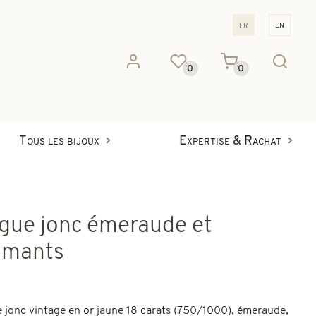
fr
en
0
0
Tous les bijoux
Expertise & Rachat
gue jonc émeraude et
amants
 jonc vintage en or jaune 18 carats (750/1000), émeraude,