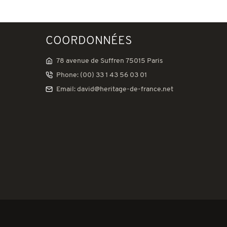
COORDONNÉES
78 avenue de Suffren 75015 Paris
Phone: (00) 33 1 43 56 03 01
Email: david@heritage-de-france.net
tations. Personnalisez vos préférences pour contrôler la manière don