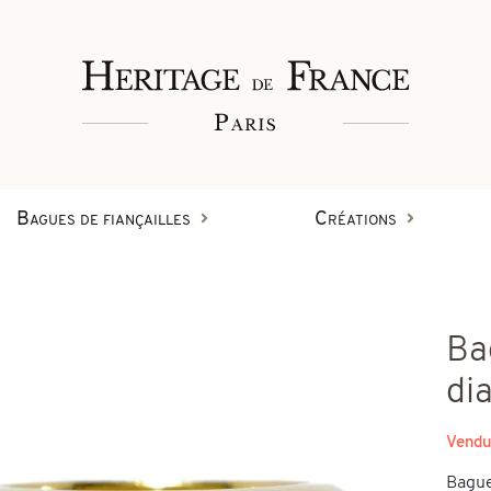
Bagues de fiançailles
Créations
Bagues
Ba
Bracelets
Créations en diamant
di
on
Vendu
Boucles d'oreilles
Bague