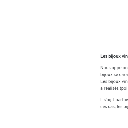
Les bijoux vi
Nous appelons
bijoux se cara
Les bijoux vin
a réalisés (po
Il s'agit parf
ces cas, les b