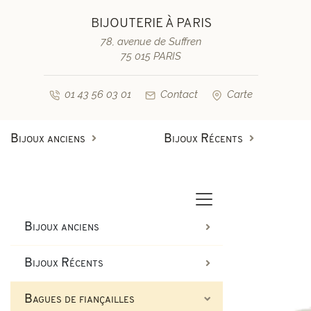
BIJOUTERIE À PARIS
78, avenue de Suffren
75 015 PARIS
01 43 56 03 01
Contact
Carte
Bijoux anciens
Bijoux Récents
Bagues anciennes
Bagues de fiançailles diamant
Bagues vintage & d'occasion
Bracelets anciens
Bijoux anciens
Boucles d'oreilles anciennes
Bagues de fiançailles saphir
Bijoux Récents
Colliers et pendentifs
Bracelets vintage & d'occasi
Bagues de fiançailles
Broches anciennes & autres