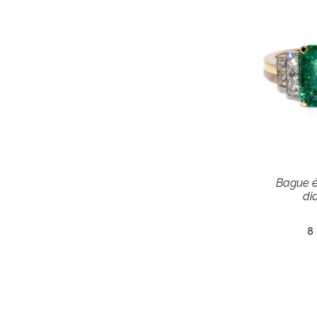
Bague 
di
8