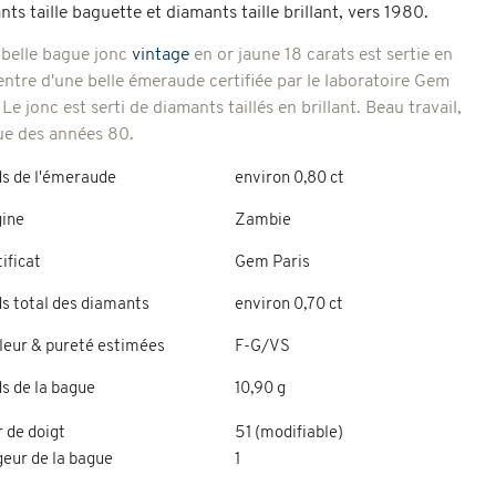
ts taille baguette et diamants taille brillant, vers 1980.
 belle bague jonc
vintage
en or jaune 18 carats est sertie en
entre d'une belle émeraude certifiée par le laboratoire Gem
 Le jonc est serti de diamants taillés en brillant. Beau travail,
ue des années 80.
ds de l'émeraude
environ 0,80 ct
gine
Zambie
ificat
Gem Paris
s total des diamants
environ 0,70 ct
leur & pureté estimées
F-G/VS
s de la bague
10,90 g
 de doigt
51 (modifiable)
geur de la bague
1