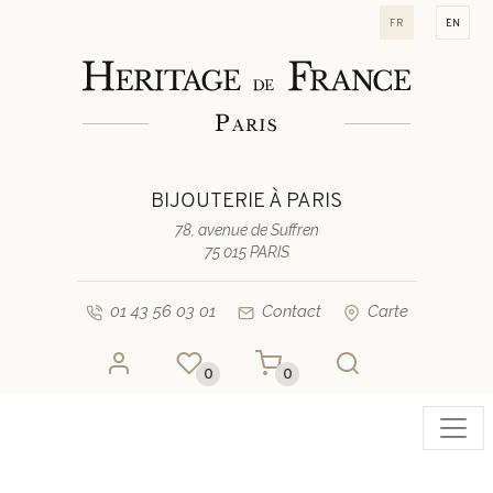
fr
en
BIJOUTERIE À PARIS
78, avenue de Suffren
75 015 PARIS
01 43 56 03 01
Contact
Carte
0
0
Toggl