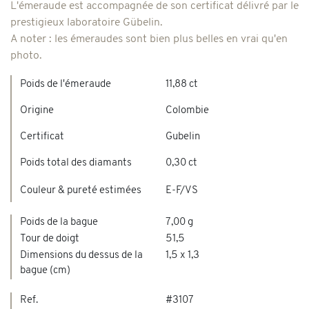
L'émeraude est accompagnée de son certificat délivré par le
prestigieux laboratoire Gübelin.
A noter : les émeraudes sont bien plus belles en vrai qu'en
photo.
Poids de l'émeraude
11,88 ct
Origine
Colombie
Certificat
Gubelin
Poids total des diamants
0,30 ct
Couleur & pureté estimées
E-F/VS
Poids de la bague
7,00 g
Tour de doigt
51,5
Dimensions du dessus de la
1,5 x 1,3
bague (cm)
Ref.
#3107