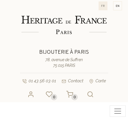
fr
en
BIJOUTERIE À PARIS
78, avenue de Suffren
75 015 PARIS
01 43 56 03 01
Contact
Carte
0
0
Toggl