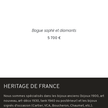
Bague saphir et diamants
5 700 €
HERITAGE DE FRANCE
Nous sommes spécialisés dans les bijoux anciens (bijoux 1900, art
nouveau, art-déco 1930, tank 1940 ou postérieur) et les bijoux
signés d'occasion (Cartier, VCA, Boucheron, Chaumet, etc.).