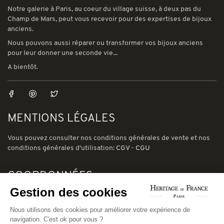
Notre galerie à Paris, au coeur du village suisse, à deux pas du
Champ de Mars, peut vous recevoir pour des expertises de bijoux
anciens.
Nous pouvons aussi réparer ou transformer vos bijoux anciens
pour leur donner une seconde vie...
A bientôt.
MENTIONS LÉGALES
Vous pouvez consulter nos conditions générales de vente et nos
conditions générales d'utilisation:
CGV
-
CGU
COORDONNÉES
Gestion des cookies
78 avenue de Suffren 75015 Paris
Phone: (00) 33 1 43 56 03 01
Nous utilisons des cookies pour améliorer votre expérience de
navigation. C'est ok pour vous ?
Email: david@heritage-de-france.net