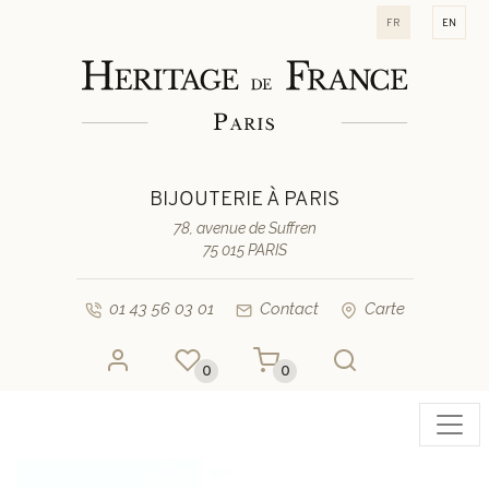
fr
en
BIJOUTERIE À PARIS
78, avenue de Suffren
75 015 PARIS
01 43 56 03 01
Contact
Carte
0
0
Toggl