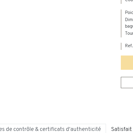
Cou
Poid
Dime
bag
Tour
Ref.
s de contrôle & certificats d'authenticité
Satisfai