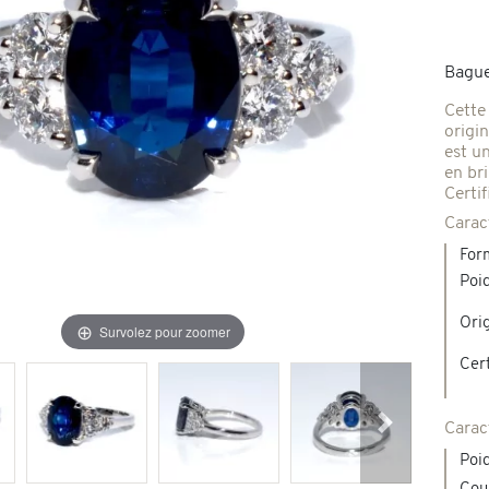
Broches & autres
'occasion
Bague 
Cette
Colliers & Pendentifs
Créations en pierres de couleur
origi
est un
en br
age & d'occasion
Certif
Nouveaux bijoux
Carac
For
Poi
Ori
Survolez pour zoomer
Cert
Carac
Suivant
Poid