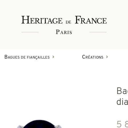
Bagues de fiançailles
Créations
Bagues
Ba
Bracelets
Créations en diamant
di
on
Boucles d'oreilles
5 