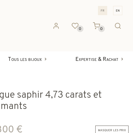
fr
en
0
0
Tous les bijoux
Expertise & Rachat
gue saphir 4,73 carats et
amants
800 €
masquer les prix