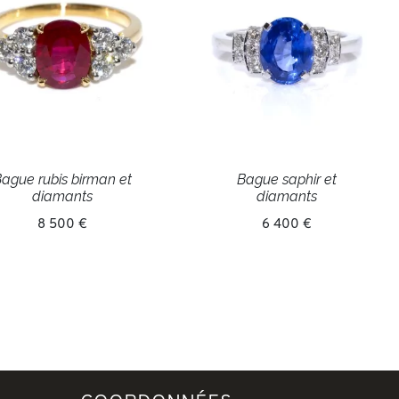
ague rubis birman et
Bague saphir et
diamants
diamants
8 500 €
6 400 €