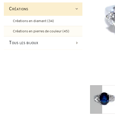
Bagues de fiançailles rubis
Créations
Bijoux Art-Déco
Boucles d'oreilles vintage & d
Créations en diamant (34)
Bagues Art-Déco
Bagues de fiançailles émeraude
Créations en pierres de couleur (45)
Bijoux Tank
Tous les bijoux
Broches et autres bijoux vint
Bagues Pompadour
Bagues Tank
Bijoux vintage
Bijoux art-nouveau
Bijoux Napoléon III
Précédent