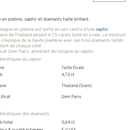
en platine, saphir et diamants taille brillant.
 bague en platine est sertie en son centre d'une
saphir
naire de Thaïland pesant 4,73 carats taillé en ovale. La monture
 classique de la haute joaillerie avec ses trois diamants taillés
illant de chaque côté.
icat Gem Paris, attestant de l'origine du saphir.
téristiques du saphir
me
Taille Ovale
ds
4,73 ct
gine
Thaïland (Siam)
ificat
Gem Paris
téristiques des diamants
s total
0,64 ct