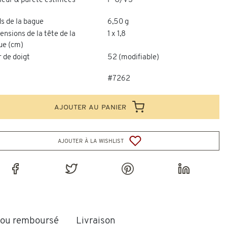
leur & pureté estimées
F-G/VS
s de la bague
6,50 g
nsions de la tête de la
1 x 1,8
ue (cm)
 de doigt
52 (modifiable)
#7262
ajouter au panier
ajouter à la wishlist
t ou remboursé
Livraison