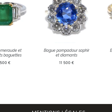
émeraude et
Bague pompadour saphir
B
s baguettes
et diamants
 500 €
11 500 €