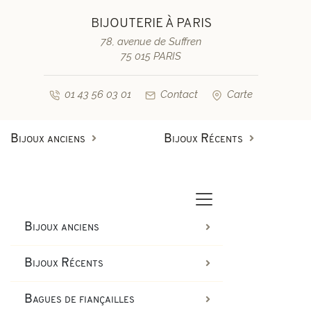
BIJOUTERIE À PARIS
78, avenue de Suffren
75 015 PARIS
01 43 56 03 01
Contact
Carte
Bijoux anciens
Bijoux Récents
Bagues anciennes
Bagues de fiançailles diamant
Bagues vintage & d'occasion
Bracelets anciens
Bijoux anciens
Boucles d'oreilles anciennes
Bagues de fiançailles saphir
Bijoux Récents
Colliers et pendentifs
Bracelets vintage & d'occasi
Bagues de fiançailles
Broches anciennes & autres