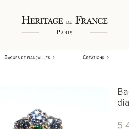
Bagues de fiançailles
Créations
Bagues
Ba
Bracelets
Créations en diamant
di
on
Boucles d'oreilles
5 