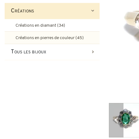
Bagues de fiançailles rubis
Créations
Bijoux Art-Déco
Boucles d'oreilles vintage & d
Créations en diamant (34)
Bagues Art-Déco
Bagues de fiançailles émeraude
Créations en pierres de couleur (45)
Bijoux Tank
Tous les bijoux
Broches et autres bijoux vint
Bagues Pompadour
Bagues Tank
Bijoux vintage
Bijoux art-nouveau
Bijoux Napoléon III
Précédent