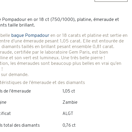
 Pompadour en or 18 ct (750/1000), platine, émeraude et
ts taille brillant.
 belle
bague Pompadour
en or 18 carats et platine est sertie en
entre d'une émeraude pesant 1,05 carat. Elle est entourée de
 diamants taillés en brillant pesant ensemble 0,81 carat.
aude, certifiée par le laboratoire Gem Paris, est bien
lline et son vert est lumineux. Une très belle pierre !
tion, les émeraudes sont beaucoup plus belles en vrai qu'en
 !
 sur demande.
téristiques de l'émeraude et des diamants
ds de l'émeraude
1,05 ct
gine
Zambie
ificat
ALGT
ds total des diamants
0,76 ct