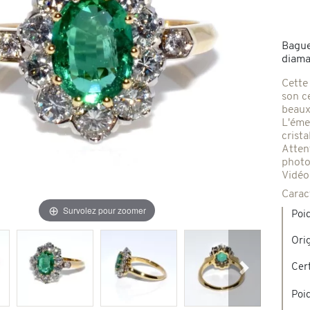
Broches & autres
'occasion
Bague
diaman
Colliers & Pendentifs
Créations en pierres de couleur
Cette
son c
beaux
age & d'occasion
L'émer
Nouveaux bijoux
crista
Atten
photo
Vidéo
Carac
Survolez pour zoomer
Poi
Ori
Cert
Suivant
Poi