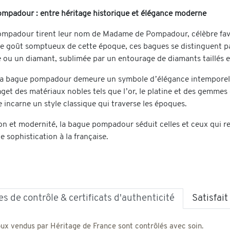
mpadour : entre héritage historique et élégance moderne
mpadour tirent leur nom de Madame de Pompadour, célèbre favorit
 le goût somptueux de cette époque, ces bagues se distinguent pa
ou un diamant, sublimée par un entourage de diamants taillés en
la bague pompadour demeure un symbole d’élégance intemporelle.
aget des matériaux nobles tels que l’or, le platine et des gemmes d
e incarne un style classique qui traverse les époques.
tion et modernité, la bague pompadour séduit celles et ceux qui r
de sophistication à la française.
s de contrôle & certificats d'authenticité
Satisfai
oux vendus par Héritage de France sont contrôlés avec soin.