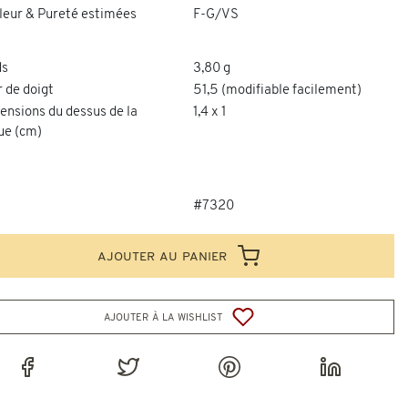
leur & Pureté estimées
F-G/VS
ds
3,80 g
 de doigt
51,5 (modifiable facilement)
ensions du dessus de la
1,4 x 1
ue (cm)
#7320
ajouter au panier
ajouter à la wishlist