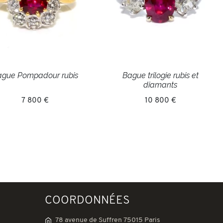
gue Pompadour rubis
Bague trilogie rubis et
diamants
7 800 €
10 800 €
COORDONNÉES
78 avenue de Suffren 75015 Paris