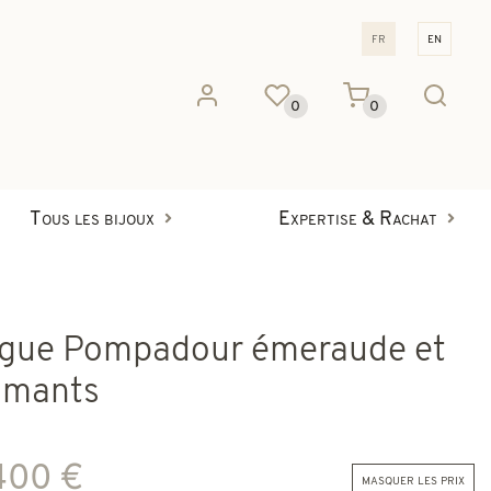
fr
en
0
0
Tous les bijoux
Expertise & Rachat
gue Pompadour émeraude et
amants
400 €
masquer les prix