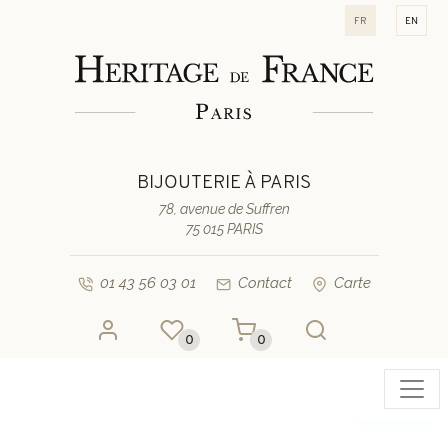
fr
en
BIJOUTERIE À PARIS
78, avenue de Suffren
75 015 PARIS
01 43 56 03 01
Contact
Carte
0
0
Toggl