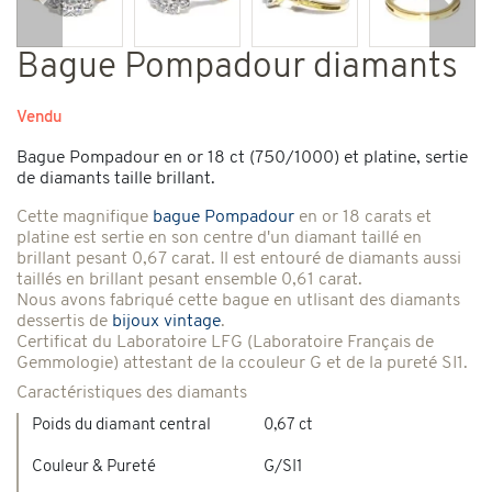
Précédent
Suiv
Bague Pompadour diamants
Vendu
Bague Pompadour en or 18 ct (750/1000) et platine, sertie
de diamants taille brillant.
Cette magnifique
bague Pompadour
en or 18 carats et
platine est sertie en son centre d'un diamant taillé en
brillant pesant 0,67 carat. Il est entouré de diamants aussi
taillés en brillant pesant ensemble 0,61 carat.
Nous avons fabriqué cette bague en utlisant des diamants
dessertis de
bijoux vintage
.
Certificat du Laboratoire LFG (Laboratoire Français de
Gemmologie) attestant de la ccouleur G et de la pureté SI1.
Caractéristiques des diamants
Poids du diamant central
0,67 ct
Couleur & Pureté
G/SI1