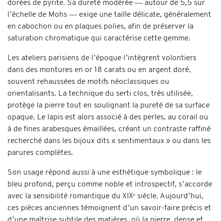
dorées de pyrite. Sa dureté modérée — autour de 5,5 sur
l’échelle de Mohs — exige une taille délicate, généralement
en cabochon ou en plaques polies, afin de préserver la
saturation chromatique qui caractérise cette gemme.
Les ateliers parisiens de l’époque l’intègrent volontiers
dans des montures en or 18 carats ou en argent doré,
souvent rehaussées de motifs néoclassiques ou
orientalisants. La technique du serti clos, très utilisée,
protège la pierre tout en soulignant la pureté de sa surface
opaque. Le lapis est alors associé à des perles, au corail ou
à de fines arabesques émaillées, créant un contraste raffiné
recherché dans les bijoux dits « sentimentaux » ou dans les
parures complètes.
Son usage répond aussi à une esthétique symbolique : le
bleu profond, perçu comme noble et introspectif, s’accorde
avec la sensibilité romantique du XIXᵉ siècle. Aujourd’hui,
ces pièces anciennes témoignent d’un savoir-faire précis et
d’une maîtrise subtile des matières, où la pierre, dense et