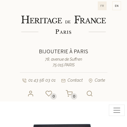
fr
en
BIJOUTERIE À PARIS
78, avenue de Suffren
75 015 PARIS
01 43 56 03 01
Contact
Carte
0
0
Toggl