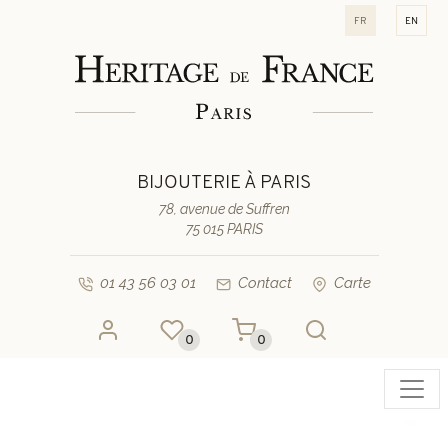
fr
en
BIJOUTERIE À PARIS
78, avenue de Suffren
75 015 PARIS
01 43 56 03 01
Contact
Carte
0
0
Toggl