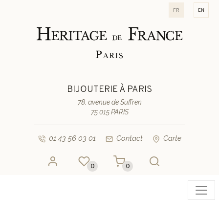
fr
en
BIJOUTERIE À PARIS
78, avenue de Suffren
75 015 PARIS
01 43 56 03 01
Contact
Carte
0
0
Toggl