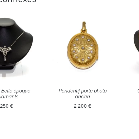
 Belle époque
Pendentif porte photo
diamants
ancien
 250 €
2 200 €