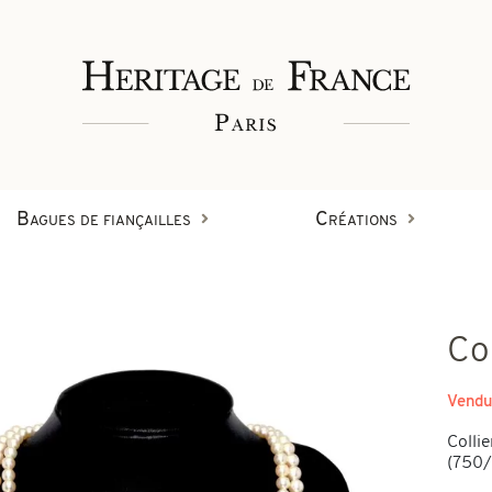
Bagues de fiançailles
Créations
Bagues
Co
Bracelets
Créations en diamant
Vendu
on
Collie
Boucles d'oreilles
(750/