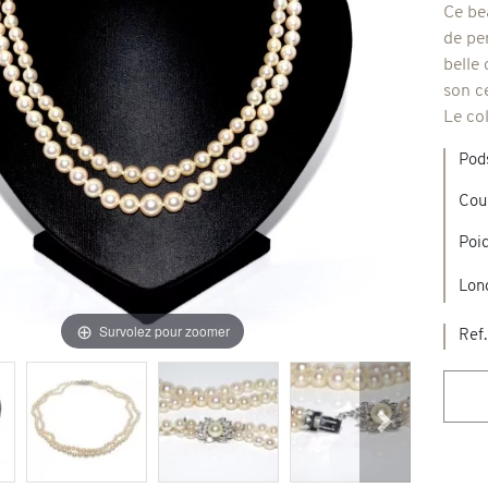
Ce be
de pe
Broches & autres
belle 
'occasion
son ce
Le col
Colliers & Pendentifs
Créations en pierres de couleur
Pod
age & d'occasion
Cou
Nouveaux bijoux
Poid
Lon
Survolez pour zoomer
Ref.
Suivant