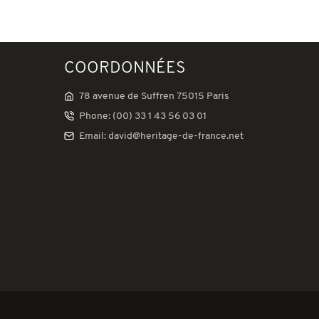
COORDONNÉES
78 avenue de Suffren 75015 Paris
Phone: (00) 33 1 43 56 03 01
Email: david@heritage-de-france.net
tations. Personnalisez vos préférences pour contrôler la manière don