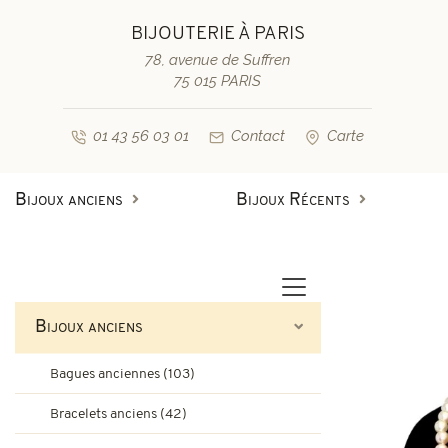
BIJOUTERIE À PARIS
78, avenue de Suffren
75 015 PARIS
01 43 56 03 01
Contact
Carte
Bijoux anciens
Bijoux Récents
Bagues anciennes
Bagues de fiançailles diamant
Bagues vintage & d'occasion
Bracelets anciens
Bijoux anciens
Boucles d'oreilles anciennes
Bagues de fiançailles saphir
Bagues anciennes (103)
Colliers et pendentifs
Bracelets vintage & d'occasi
Bracelets anciens (42)
Broches anciennes & autres