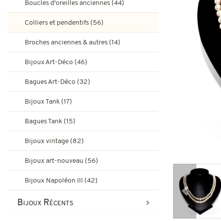
Boucles d'oreilles anciennes (44)
Bagues de fiançailles rubis
Bijoux Art-Déco
Colliers et pendentifs (56)
Boucles d'oreilles vintage & d
Broches anciennes & autres (14)
Bagues Art-Déco
Bagues de fiançailles émeraude
Bijoux Art-Déco (46)
Bijoux Tank
Bagues Art-Déco (32)
Broches et autres bijoux vint
Bagues Pompadour
Bagues Tank
Bijoux Tank (17)
Bijoux vintage
Bagues Tank (15)
Bijoux art-nouveau
Bijoux vintage (82)
Bijoux Napoléon III
Bijoux art-nouveau (56)
Bijoux Napoléon III (42)
Précédent
Bijoux Récents