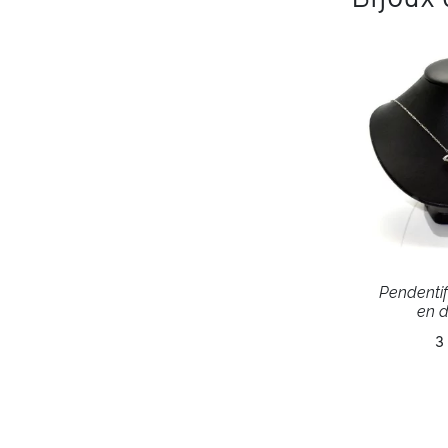
Pendentif
en 
3