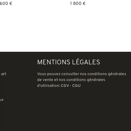
 600 €
1 800 €
MENTIONS LÉGALES
 art
Vous pouvez consulter nos conditions générales
de vente et nos conditions générales
d'utilisation:
CGV
-
CGU
ux