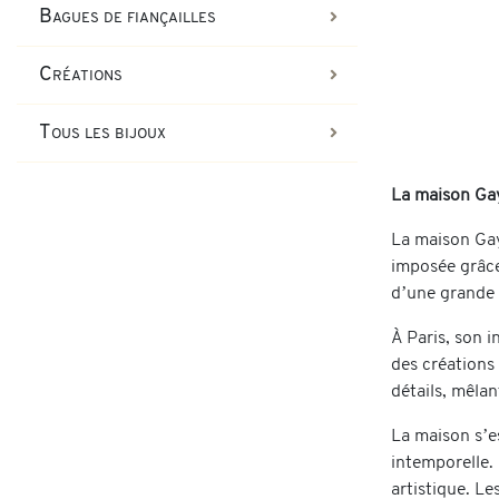
Bagues de fiançailles
Créations
Tous les bijoux
La maison Gay
La maison Gay 
imposée grâce 
d’une grande p
À Paris, son i
des créations
détails, mêla
La maison s’es
intemporelle. 
artistique. Le