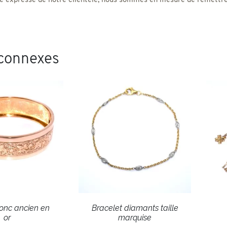
 expresse de notre clientèle, nous sommes en mesure de remettre un
 connexes
jonc ancien en
Bracelet diamants taille
or
marquise