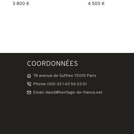
3 800 €
4 500 €
COORDONNÉES
78 avenue de Suffren 75015 Paris
Phone: (00) 33 1 43 56 03 01
Email: david@heritage-de-france.net