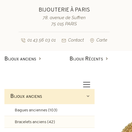
BIJOUTERIE À PARIS
78, avenue de Suffren
75 015 PARIS
01 43 56 03 01
Contact
Carte
Bijoux anciens
Bijoux Récents
Bagues anciennes
Bagues de fiançailles diamant
Bagues vintage & d'occasion
Bracelets anciens
Bijoux anciens
Boucles d'oreilles anciennes
Bagues de fiançailles saphir
Bagues anciennes (103)
Colliers et pendentifs
Bracelets vintage & d'occasi
Bracelets anciens (42)
Broches anciennes & autres