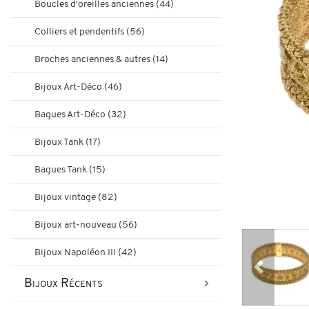
Boucles d'oreilles anciennes (44)
Bagues de fiançailles rubis
Bijoux Art-Déco
Colliers et pendentifs (56)
Boucles d'oreilles vintage & d
Broches anciennes & autres (14)
Bagues Art-Déco
Bagues de fiançailles émeraude
Bijoux Art-Déco (46)
Bijoux Tank
Bagues Art-Déco (32)
Broches et autres bijoux vint
Bagues Pompadour
Bagues Tank
Bijoux Tank (17)
Bijoux vintage
Bagues Tank (15)
Bijoux art-nouveau
Bijoux vintage (82)
Bijoux Napoléon III
Bijoux art-nouveau (56)
Bijoux Napoléon III (42)
Précédent
Bijoux Récents