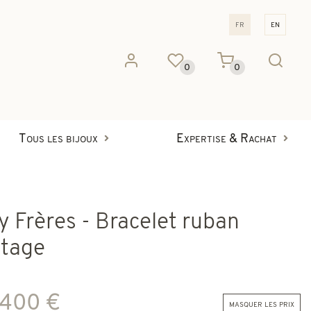
fr
en
0
0
Tous les bijoux
Expertise & Rachat
y Frères - Bracelet ruban
ntage
 400 €
masquer les prix