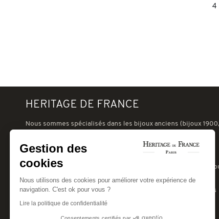
4
HERITAGE DE FRANCE
Nous sommes spécialisés dans les bijoux anciens (bijoux 1900,
nouveau, art-déco 1930, tank 1940 ou postérieur) et les bijoux
signés d'occasion (Cartier, VCA, Boucheron, Chaumet, etc.).
Gestion des
Notre galerie à Paris, au coeur du village suisse, à deux pas du
cookies
Champ de Mars, peut vous recevoir pour des expertises de bijo
anciens.
Nous utilisons des cookies pour améliorer votre expérience de
navigation. C'est ok pour vous ?
Nous pouvons aussi réparer ou transformer vos bijoux anciens
pour leur donner une seconde vie...
Lire la politique de confidentialité
A bientôt.
Consentements certifiés par