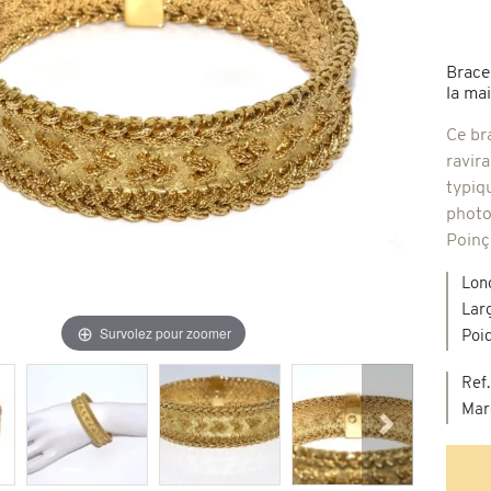
Broches & autres
'occasion
Brace
la ma
Colliers & Pendentifs
Créations en pierres de couleur
Ce br
ravira
age & d'occasion
typiq
Nouveaux bijoux
photo
Poinç
Lon
Lar
Survolez pour zoomer
Poi
Ref.
Mar
Suivant