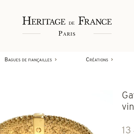
Bagues de fiançailles
Créations
Bagues
Ga
Bracelets
Créations en diamant
vi
on
Boucles d'oreilles
13