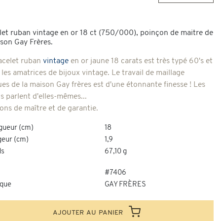
let ruban vintage en or 18 ct (750/000), poinçon de maitre de
ison Gay Frères.
acelet ruban
vintage
en or jaune 18 carats est très typé 60's et
 les amatrices de bijoux vintage. Le travail de maillage
ues de la maison Gay frères est d'une étonnante finesse ! Les
s parlent d'elles-mêmes...
ons de maître et de garantie.
gueur (cm)
18
geur (cm)
1,9
ds
67,10 g
#7406
que
GAY FRÈRES
ajouter au panier