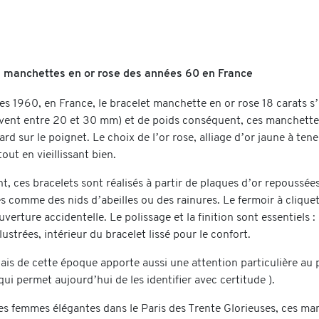
s manchettes en or rose des années 60 en France
es 1960, en France, le bracelet manchette en or rose 18 carats s
ent entre 20 et 30 mm) et de poids conséquent, ces manchettes s
gard sur le poignet. Le choix de l’or rose, alliage d’or jaune à t
 tout en vieillissant bien.
, ces bracelets sont réalisés à partir de plaques d’or repoussée
és comme des nids d’abeilles ou des rainures. Le fermoir à clique
uverture accidentelle. Le polissage et la finition sont essentiels
lustrées, intérieur du bracelet lissé pour le confort.
nçais de cette époque apporte aussi une attention particulière au
qui permet aujourd’hui de les identifier avec certitude ).
es femmes élégantes dans le Paris des Trente Glorieuses, ces ma