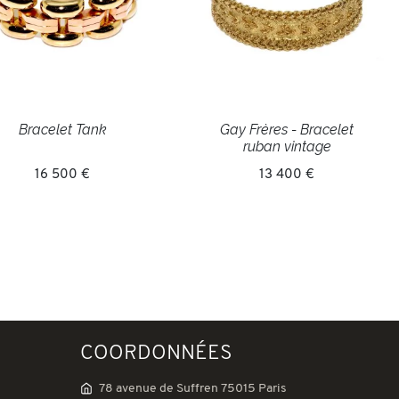
Bracelet Tank
Gay Frères - Bracelet
ruban vintage
16 500 €
13 400 €
COORDONNÉES
78 avenue de Suffren 75015 Paris