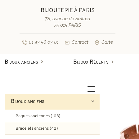
BIJOUTERIE À PARIS
78, avenue de Suffren
75 015 PARIS
01 43 56 03 01
Contact
Carte
Bijoux anciens
Bijoux Récents
Bagues anciennes
Bagues de fiançailles diamant
Bagues vintage & d'occasion
Bracelets anciens
Bijoux anciens
Boucles d'oreilles anciennes
Bagues de fiançailles saphir
Bagues anciennes (103)
Colliers et pendentifs
Bracelets vintage & d'occasi
Bracelets anciens (42)
Broches anciennes & autres