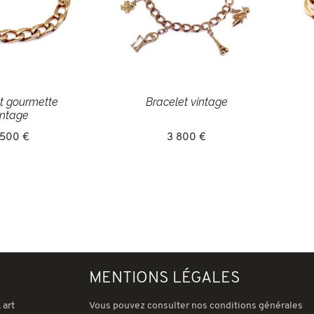
t gourmette
Bracelet vintage
intage
 500 €
3 800 €
MENTIONS LÉGALES
 art
Vous pouvez consulter nos conditions générales