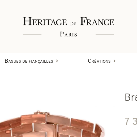
Bagues de fiançailles
Créations
Bagues
Br
Bracelets
Créations en diamant
7 
on
Boucles d'oreilles