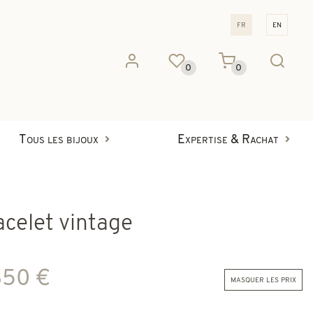
fr
en
0
0
Tous les bijoux
Expertise & Rachat
acelet vintage
350 €
masquer les prix