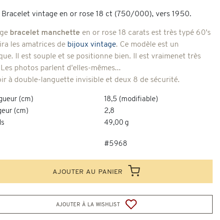
 Bracelet vintage en or rose 18 ct (750/000), vers 1950.
rge
bracelet manchette
en or rose 18 carats est très typé 60's
vira les amatrices de
bijoux vintage
. Ce modèle est un
que. Il est souple et se positionne bien. Il est vraimenet très
 Les photos parlent d'elles-mêmes...
ir à double-languette invisible et deux 8 de sécurité.
gueur (cm)
18,5 (modifiable)
geur (cm)
2,8
ds
49,00 g
#5968
ajouter au panier
ajouter à la wishlist