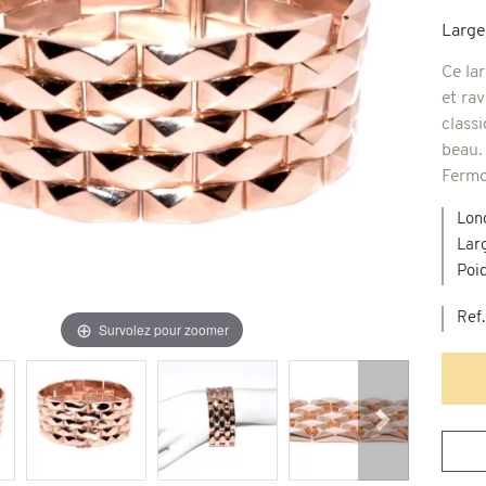
Large
Broches & autres
'occasion
Ce la
et ra
classi
Colliers & Pendentifs
Créations en pierres de couleur
beau.
Fermo
age & d'occasion
Nouveaux bijoux
Lon
Lar
Poi
Ref.
Survolez pour zoomer
Suivant