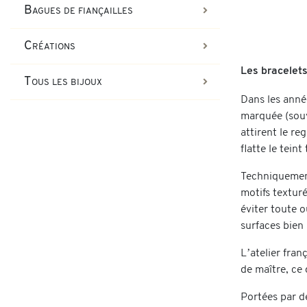
Bagues de fiançailles
Créations
Les bracelet
Tous les bijoux
Dans les anné
marquée (souv
attirent le re
flatte le teint
Techniquement
motifs textur
éviter toute o
surfaces bien 
L’atelier fra
de maître, ce 
Portées par d