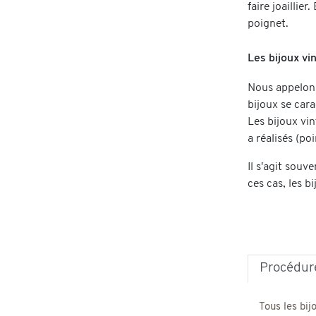
faire joaillie
poignet.
Les bijoux vi
Nous appelons
bijoux se cara
Les bijoux vin
a réalisés (po
Il s'agit souv
ces cas, les b
Procédure
Tous les bij