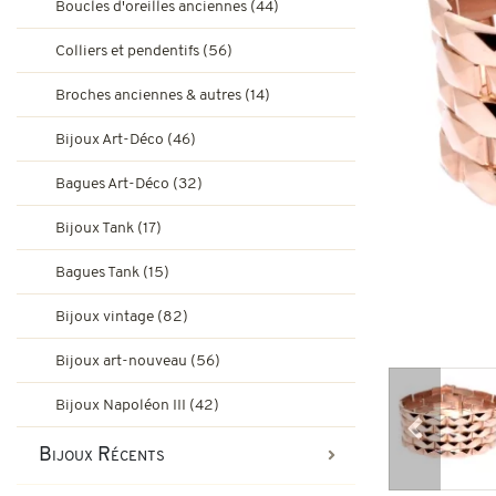
Boucles d'oreilles anciennes (44)
Bagues de fiançailles rubis
Bijoux Art-Déco
Colliers et pendentifs (56)
Boucles d'oreilles vintage & d
Broches anciennes & autres (14)
Bagues Art-Déco
Bagues de fiançailles émeraude
Bijoux Art-Déco (46)
Bijoux Tank
Bagues Art-Déco (32)
Broches et autres bijoux vint
Bagues Pompadour
Bagues Tank
Bijoux Tank (17)
Bijoux vintage
Bagues Tank (15)
Bijoux art-nouveau
Bijoux vintage (82)
Bijoux Napoléon III
Bijoux art-nouveau (56)
Bijoux Napoléon III (42)
Précédent
Bijoux Récents