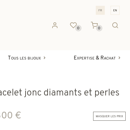
fr
en
0
0
Tous les bijoux
Expertise & Rachat
acelet jonc diamants et perles
800 €
masquer les prix