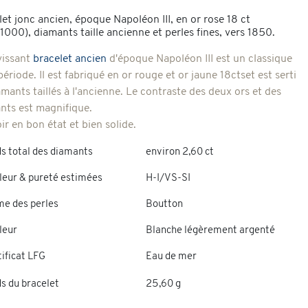
let jonc ancien, époque Napoléon III, en or rose 18 ct
1000), diamants taille ancienne et perles fines, vers 1850.
vissant
bracelet ancien
d'époque Napoléon III est un classique
période. Il est fabriqué en or rouge et or jaune 18ctset est serti
mants taillés à l'ancienne. Le contraste des deux ors et des
nts est magnifique.
r en bon état et bien solide.
s total des diamants
environ 2,60 ct
leur & pureté estimées
H-I/VS-SI
me des perles
Boutton
leur
Blanche légèrement argenté
ificat LFG
Eau de mer
s du bracelet
25,60 g