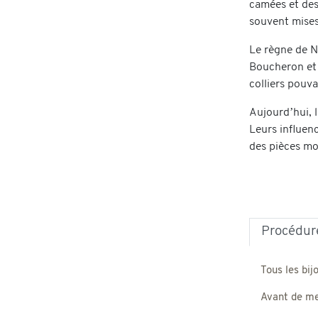
camées et des 
souvent mise
Le règne de Na
Boucheron et M
colliers pouv
Aujourd’hui, l
Leurs influenc
des pièces mod
Procédure
Tous les bij
Avant de met