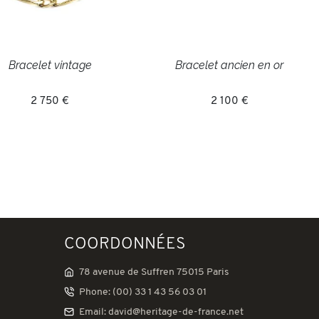
Bracelet vintage
Bracelet ancien en or
2 750 €
2 100 €
COORDONNÉES
78 avenue de Suffren 75015 Paris
Phone: (00) 33 1 43 56 03 01
Email: david@heritage-de-france.net