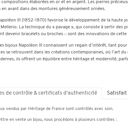
compositions élaborées en or et en argent. Les pierres précieuses
s en avant dans des montures généreusement ornées.
poléon III (1852-1870) favorise le développement de la haute joa
ellerio. La technique du « pavage », qui consiste à sertir des pi
ant devenir bracelets ou broches – sont des innovations de cette
es bijoux Napoléon III connaissent un regain d’intérêt, tant pour
es se retrouvent dans les créations contemporaines, où l’art du d
ernes, ils offrent un équilibre entre héritage et modernité, parfa
s de contrôle & certificats d'authenticité
Satisfai
oux vendus par Héritage de France sont contrôlés avec soin.
tre en vente un bijou, nous procédons à plusieurs contrôles :