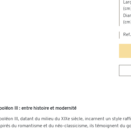
Larg
(cm
Diam
(cm
Ref.
oléon III : entre histoire et modernité
oléon III, datant du milieu du XIXe siècle, incarnent un style ra
pirés du romantisme et du néo-classicisme, ils témoignent du goût