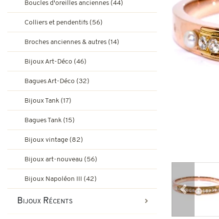
Boucles d'oreilles anciennes (44)
Bagues de fiançailles rubis
Bijoux Art-Déco
Colliers et pendentifs (56)
Boucles d'oreilles vintage & d
Broches anciennes & autres (14)
Bagues Art-Déco
Bagues de fiançailles émeraude
Bijoux Art-Déco (46)
Bijoux Tank
Bagues Art-Déco (32)
Broches et autres bijoux vint
Bagues Pompadour
Bagues Tank
Bijoux Tank (17)
Bijoux vintage
Bagues Tank (15)
Bijoux art-nouveau
Bijoux vintage (82)
Bijoux Napoléon III
Bijoux art-nouveau (56)
Bijoux Napoléon III (42)
Précédent
Bijoux Récents