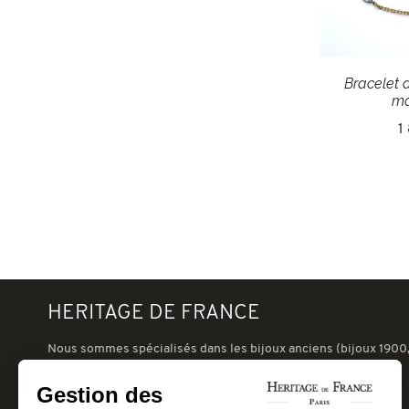
Bracelet d
ma
1
HERITAGE DE FRANCE
Nous sommes spécialisés dans les bijoux anciens (bijoux 1900,
nouveau, art-déco 1930, tank 1940 ou postérieur) et les bijoux
signés d'occasion (Cartier, VCA, Boucheron, Chaumet, etc.).
Gestion des