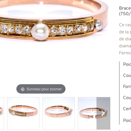
Brace
Broches & autres
(750/
'occasion
Ce ra
de la 
Colliers & Pendentifs
Créations en pierres de couleur
de dia
diama
age & d'occasion
Fermoi
Nouveaux bijoux
Poid
Cou
For
Survolez pour zoomer
Cou
Cert
Suivant
Poid