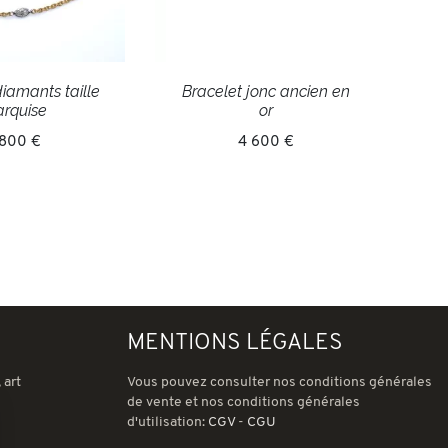
iamants taille
Bracelet jonc ancien en
rquise
or
 800 €
4 600 €
MENTIONS LÉGALES
 art
Vous pouvez consulter nos conditions générales
de vente et nos conditions générales
d'utilisation:
CGV
-
CGU