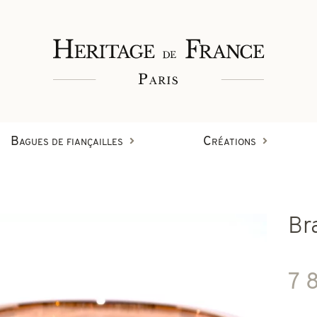
Bagues de fiançailles
Créations
Bagues
Br
Bracelets
Créations en diamant
7 
on
Boucles d'oreilles