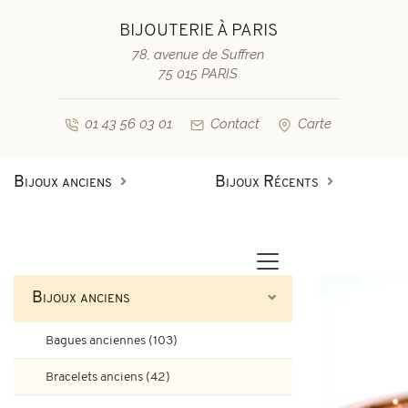
BIJOUTERIE À PARIS
78, avenue de Suffren
75 015 PARIS
01 43 56 03 01
Contact
Carte
Bijoux anciens
Bijoux Récents
Bagues anciennes
Bagues de fiançailles diamant
Bagues vintage & d'occasion
Bracelets anciens
Bijoux anciens
Boucles d'oreilles anciennes
Bagues de fiançailles saphir
Bagues anciennes (103)
Colliers et pendentifs
Bracelets vintage & d'occasi
Bracelets anciens (42)
Broches anciennes & autres