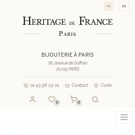
fr
en
BIJOUTERIE À PARIS
78, avenue de Suffren
75 015 PARIS
01 43 56 03 01
Contact
Carte
0
0
Toggl