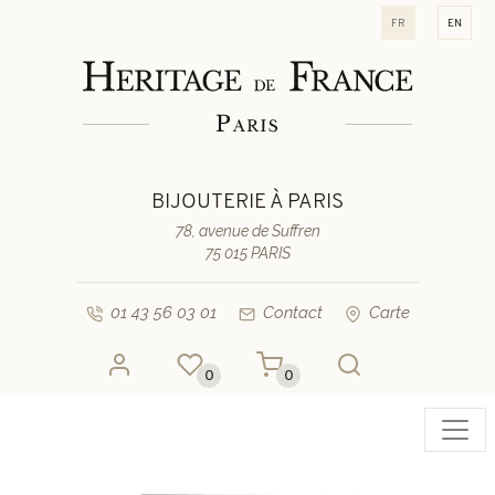
fr
en
BIJOUTERIE À PARIS
78, avenue de Suffren
75 015 PARIS
01 43 56 03 01
Contact
Carte
0
0
Toggl