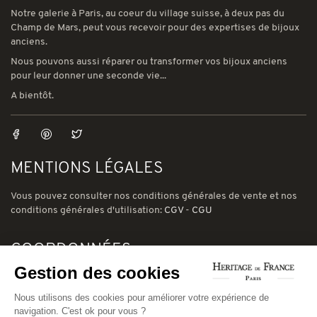
Notre galerie à Paris, au coeur du village suisse, à deux pas du
Champ de Mars, peut vous recevoir pour des expertises de bijoux
anciens.
Nous pouvons aussi réparer ou transformer vos bijoux anciens
pour leur donner une seconde vie...
A bientôt.
MENTIONS LÉGALES
Vous pouvez consulter nos conditions générales de vente et nos
conditions générales d'utilisation:
CGV
-
CGU
COORDONNÉES
Gestion des cookies
78 avenue de Suffren 75015 Paris
Nous utilisons des cookies pour améliorer votre expérience de
Phone: (00) 33 1 43 56 03 01
navigation. C'est ok pour vous ?