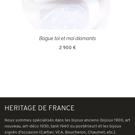
Bague toi et moi diamants
2 900 €
HERITAGE DE FRANCE
Nous sommes spécialisés dans les bijoux anciens (bijoux 1900, art
nouveau, art-déco 1930, tank 1940 ou postérieur) et les bijoux
signés d'occasion (Cartier, VCA, Boucheron, Chaumet, etc.).