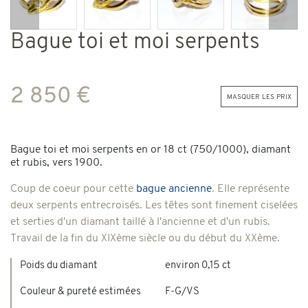
Précédent
Suiv
Bague toi et moi serpents
2 850 €
masquer les prix
Bague toi et moi serpents en or 18 ct (750/1000), diamant
et rubis, vers 1900.
Coup de coeur pour cette
bague ancienne
. Elle représente
deux serpents entrecroisés. Les têtes sont finement ciselées
et serties d'un diamant taillé à l'ancienne et d'un rubis.
Travail de la fin du XIXème siècle ou du début du XXème.
Poids du diamant
environ 0,15 ct
Couleur & pureté estimées
F-G/VS