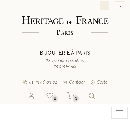
fr
en
BIJOUTERIE À PARIS
78, avenue de Suffren
75 015 PARIS
01 43 56 03 01
Contact
Carte
0
0
Toggl