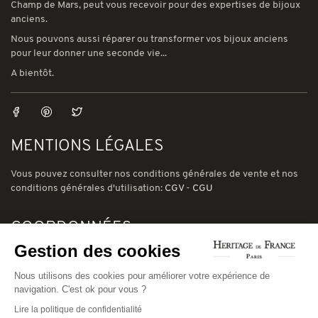
Champ de Mars, peut vous recevoir pour des expertises de bijoux
anciens.
Nous pouvons aussi réparer ou transformer vos bijoux anciens
pour leur donner une seconde vie...
A bientôt.
MENTIONS LÉGALES
Vous pouvez consulter nos conditions générales de vente et nos
conditions générales d'utilisation:
CGV
-
CGU
COORDONNÉES
Gestion des cookies
78 avenue de Suffren 75015 Paris
Phone: (00) 33 1 43 56 03 01
Nous utilisons des cookies pour améliorer votre expérience de
navigation. C'est ok pour vous ?
Email: david@heritage-de-france.net
Lire la politique de confidentialité