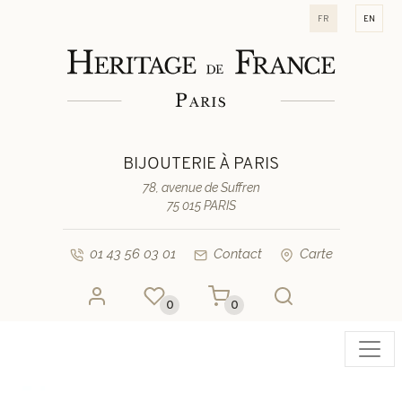
fr
en
BIJOUTERIE À PARIS
78, avenue de Suffren
75 015 PARIS
01 43 56 03 01
Contact
Carte
0
0
Toggl