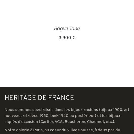
Bague Tank
3 900 €
HERITAGE DE FRANCE
Nous sommes spécialisés dans les bijoux anciens (bijoux 1900, art
nouveau, art-déco 1930, tank 1940 ou postérieur) et les bijoux
signés d'occasion (Cartier, VCA, Boucheron, Chaumet, etc.).
Notre galerie à Paris, au coeur du village suisse, à deux pas du