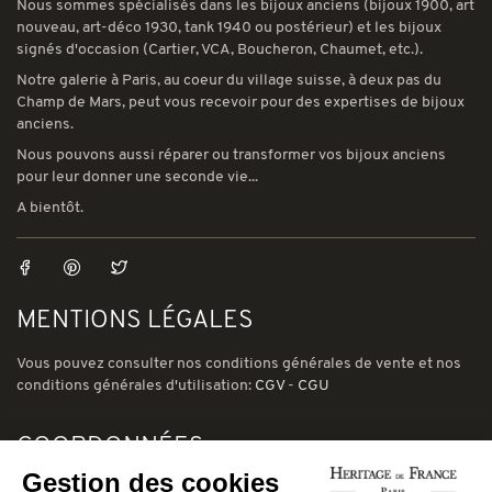
Nous sommes spécialisés dans les bijoux anciens (bijoux 1900, art
nouveau, art-déco 1930, tank 1940 ou postérieur) et les bijoux
signés d'occasion (Cartier, VCA, Boucheron, Chaumet, etc.).
Notre galerie à Paris, au coeur du village suisse, à deux pas du
Champ de Mars, peut vous recevoir pour des expertises de bijoux
anciens.
Nous pouvons aussi réparer ou transformer vos bijoux anciens
pour leur donner une seconde vie...
A bientôt.
MENTIONS LÉGALES
Vous pouvez consulter nos conditions générales de vente et nos
conditions générales d'utilisation:
CGV
-
CGU
COORDONNÉES
Gestion des cookies
78 avenue de Suffren 75015 Paris