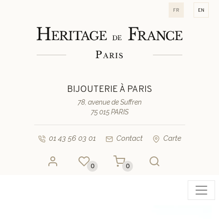
fr
en
BIJOUTERIE À PARIS
78, avenue de Suffren
75 015 PARIS
01 43 56 03 01
Contact
Carte
0
0
Toggl