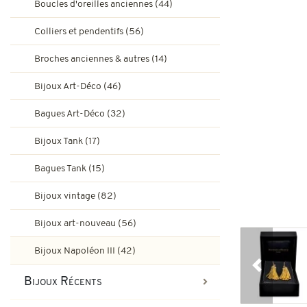
Boucles d'oreilles anciennes (44)
Bagues de fiançailles rubis
Bijoux Art-Déco
Colliers et pendentifs (56)
Boucles d'oreilles vintage & d
Broches anciennes & autres (14)
Bagues Art-Déco
Bagues de fiançailles émeraude
Bijoux Art-Déco (46)
Bijoux Tank
Bagues Art-Déco (32)
Broches et autres bijoux vint
Bagues Pompadour
Bagues Tank
Bijoux Tank (17)
Bijoux vintage
Bagues Tank (15)
Bijoux art-nouveau
Bijoux vintage (82)
Bijoux Napoléon III
Bijoux art-nouveau (56)
Bijoux Napoléon III (42)
Précédent
Bijoux Récents