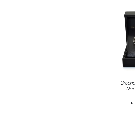
Broche
Napo
5