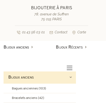
BIJOUTERIE À PARIS
78, avenue de Suffren
75 015 PARIS
01 43 56 03 01
Contact
Carte
Bijoux anciens
Bijoux Récents
Bagues anciennes
Bagues de fiançailles diamant
Bagues vintage & d'occasion
Bracelets anciens
Bijoux anciens
Boucles d'oreilles anciennes
Bagues de fiançailles saphir
Bagues anciennes (103)
Colliers et pendentifs
Bracelets vintage & d'occasi
Bracelets anciens (42)
Broches anciennes & autres