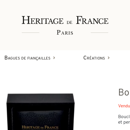
Bagues de fiançailles
Créations
Bagues
Bo
Bracelets
Créations en diamant
Vendu
on
Boucl
Boucles d'oreilles
et per