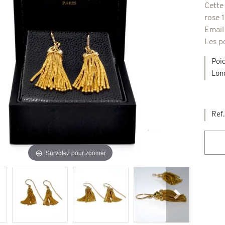
Cette 
rose 1
Broches & autres
Email 
'occasion
Les p
Colliers & Pendentifs
Créations en pierres de couleur
Poi
Lon
age & d'occasion
Nouveaux bijoux
Ref.
Survolez pour zoomer
Suivant