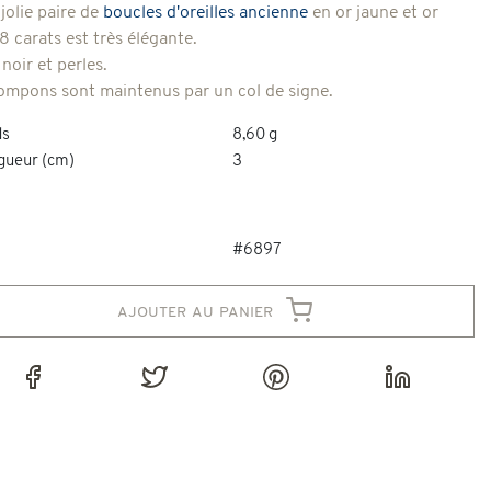
jolie paire de
boucles d'oreilles ancienne
en or jaune et or
8 carats est très élégante.
noir et perles.
ompons sont maintenus par un col de signe.
ds
8,60 g
gueur (cm)
3
#6897
ajouter au panier