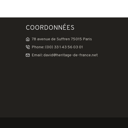
COORDONNÉES
78 avenue de Suffren 75015 Paris
Phone: (00) 33 1 43 56 03 01
Email: david@heritage-de-france.net
tations. Personnalisez vos préférences pour contrôler la manière don