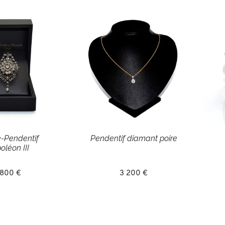
-Pendentif
Pendentif diamant poire
léon III
 800 €
3 200 €