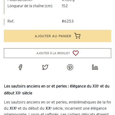
Poids du collier
49,30 g
Longueur de la chaîne (cm)
152
Ref.
#6253
ajouter au panier
ajouter à la wishlist
Les sautoirs anciens en or et perles : élégance du XIXᵉ et du
début XXᵉ siècle
Les sautoirs anciens en or et perles, emblématiques de la fin
du
XIXᵉ
et du début du
XXᵉ
siècle, incarnent une élégance
intemporelle. Longs et raffinés, ces colliers délicats étaient