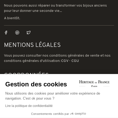
Nous pouvons aussi réparer ou transformer vos bijoux anciens
pour leur donner une seconde vie...
A bientôt.
MENTIONS LÉGALES
Vous pouvez consulter nos conditions générales de vente et nos
conditions générales d'utilisation:
CGV
-
CGU
COORDONNÉES
Gestion des cookies
78 avenue de Suffren 75015 Paris
Nous utilisons des cookies pour améliorer votre expérience de
Phone: (00) 33 1 43 56 03 01
navigation. C'est ok pour vous ?
Email: david@heritage-de-france.net
Lire la politique de confidentialité
Consentements certifiés par