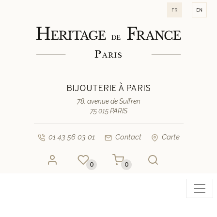
fr
en
BIJOUTERIE À PARIS
78, avenue de Suffren
75 015 PARIS
01 43 56 03 01
Contact
Carte
0
0
Toggl