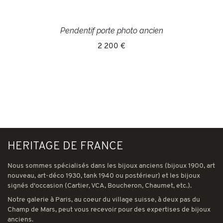
Pendentif porte photo ancien
2 200 €
HERITAGE DE FRANCE
Nous sommes spécialisés dans les bijoux anciens (bijoux 1900, art
nouveau, art-déco 1930, tank 1940 ou postérieur) et les bijoux
signés d'occasion (Cartier, VCA, Boucheron, Chaumet, etc.).
Notre galerie à Paris, au coeur du village suisse, à deux pas du
Champ de Mars, peut vous recevoir pour des expertises de bijoux
anciens.