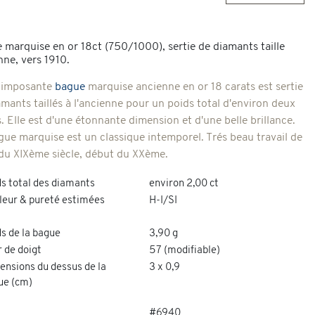
 marquise en or 18ct (750/1000), sertie de diamants taille
nne, vers 1910.
 imposante
bague
marquise ancienne en or 18 carats est sertie
amants taillés à l'ancienne pour un poids total d'environ deux
. Elle est d'une étonnante dimension et d'une belle brillance.
gue marquise est un classique intemporel. Trés beau travail de
n du XIXème siècle, début du XXème.
ds total des diamants
environ 2,00 ct
leur & pureté estimées
H-I/SI
s de la bague
3,90 g
 de doigt
57 (modifiable)
ensions du dessus de la
3 x 0,9
ue (cm)
#6940