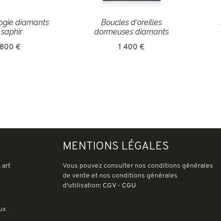
logie diamants
Boucles d'oreilles
 saphir
dormeuses diamants
 800 €
1 400 €
MENTIONS LÉGALES
 art
Vous pouvez consulter nos conditions générales
de vente et nos conditions générales
d'utilisation:
CGV
-
CGU
ux