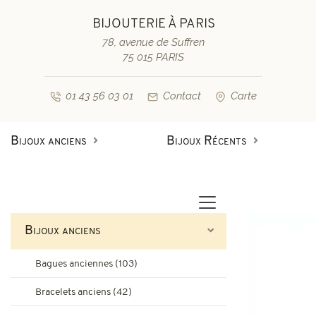
BIJOUTERIE À PARIS
78, avenue de Suffren
75 015 PARIS
01 43 56 03 01
Contact
Carte
Bijoux anciens
Bijoux Récents
Bagues anciennes
Bagues de fiançailles diamant
Bagues vintage & d'occasion
Bracelets anciens
Bijoux anciens
Boucles d'oreilles anciennes
Bagues de fiançailles saphir
Bagues anciennes (103)
Colliers et pendentifs
Bracelets vintage & d'occasi
Bracelets anciens (42)
Broches anciennes & autres