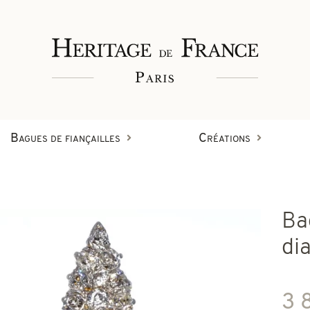
Bagues de fiançailles
Créations
Bagues
Ba
Bracelets
Créations en diamant
di
on
Boucles d'oreilles
3 