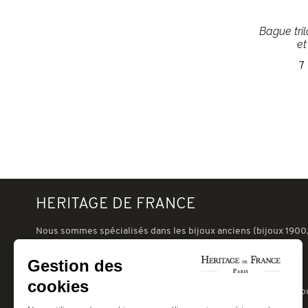
Bague tri
et
7
HERITAGE DE FRANCE
Nous sommes spécialisés dans les bijoux anciens (bijoux 1900,
nouveau, art-déco 1930, tank 1940 ou postérieur) et les bijoux
signés d'occasion (Cartier, VCA, Boucheron, Chaumet, etc.).
Gestion des
Notre galerie à Paris, au coeur du village suisse, à deux pas du
cookies
Champ de Mars, peut vous recevoir pour des expertises de bijo
anciens.