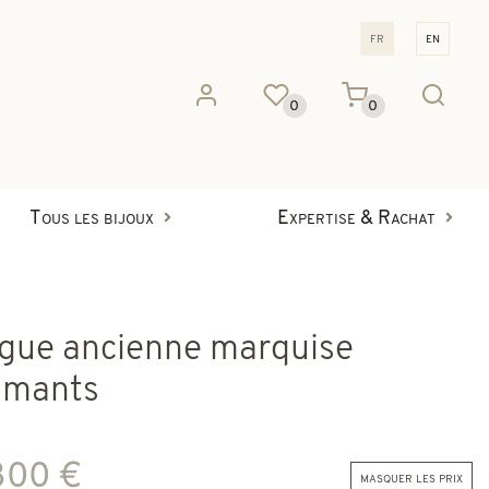
fr
en
0
0
Tous les bijoux
Expertise & Rachat
gue ancienne marquise
amants
800 €
masquer les prix