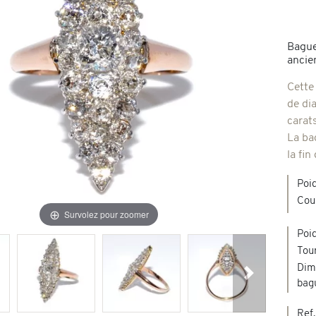
Broches & autres
'occasion
Bague
ancie
Colliers & Pendentifs
Créations en pierres de couleur
Cette
de di
age & d'occasion
carats
Nouveaux bijoux
La ba
la fi
Poi
Cou
Survolez pour zoomer
Poid
Tour
Dim
Suivant
bag
Ref.