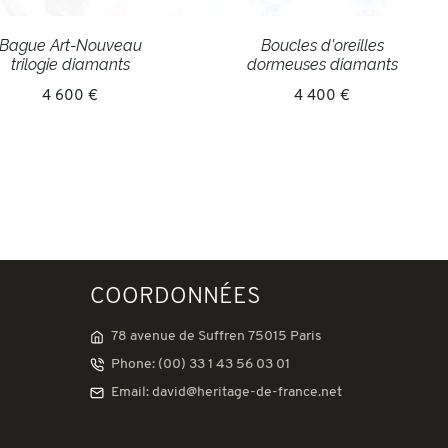
Bague Art-Nouveau
Boucles d'oreilles
trilogie diamants
dormeuses diamants
4 600 €
4 400 €
COORDONNÉES
78 avenue de Suffren 75015 Paris
Phone: (00) 33 1 43 56 03 01
Email: david@heritage-de-france.net