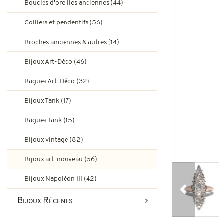
Boucles d'oreilles anciennes (44)
Bagues de fiançailles rubis
Bijoux Art-Déco
Colliers et pendentifs (56)
Boucles d'oreilles vintage & d
Broches anciennes & autres (14)
Bagues Art-Déco
Bagues de fiançailles émeraude
Bijoux Art-Déco (46)
Bijoux Tank
Bagues Art-Déco (32)
Broches et autres bijoux vint
Bagues Pompadour
Bagues Tank
Bijoux Tank (17)
Bijoux vintage
Bagues Tank (15)
Bijoux art-nouveau
Bijoux vintage (82)
Bijoux Napoléon III
Bijoux art-nouveau (56)
Bijoux Napoléon III (42)
Précédent
Bijoux Récents