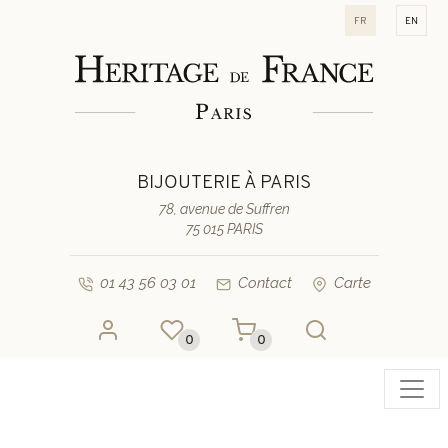
fr
en
BIJOUTERIE À PARIS
78, avenue de Suffren
75 015 PARIS
01 43 56 03 01
Contact
Carte
0
0
Toggl