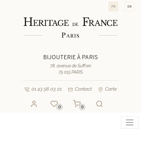
fr
en
BIJOUTERIE À PARIS
78, avenue de Suffren
75 015 PARIS
01 43 56 03 01
Contact
Carte
0
0
Toggl