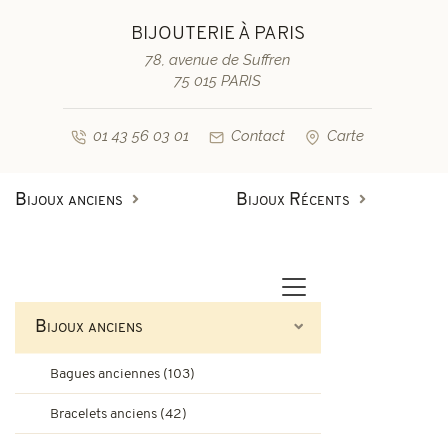
BIJOUTERIE À PARIS
78, avenue de Suffren
75 015 PARIS
01 43 56 03 01
Contact
Carte
Bijoux anciens
Bijoux Récents
Bagues anciennes
Bagues de fiançailles diamant
Bagues vintage & d'occasion
Bracelets anciens
Bijoux anciens
Boucles d'oreilles anciennes
Bagues de fiançailles saphir
Bagues anciennes (103)
Colliers et pendentifs
Bracelets vintage & d'occasi
Bracelets anciens (42)
Broches anciennes & autres