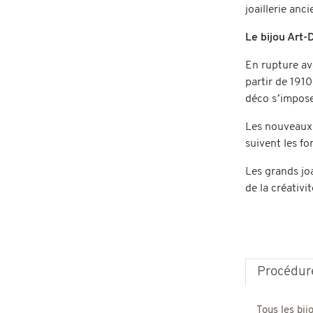
joaillerie anc
Le bijou Art-
En rupture av
partir de 1910
déco s’impose
Les nouveaux b
suivent les f
Les grands joa
de la créativi
Procédure
Tous les bij