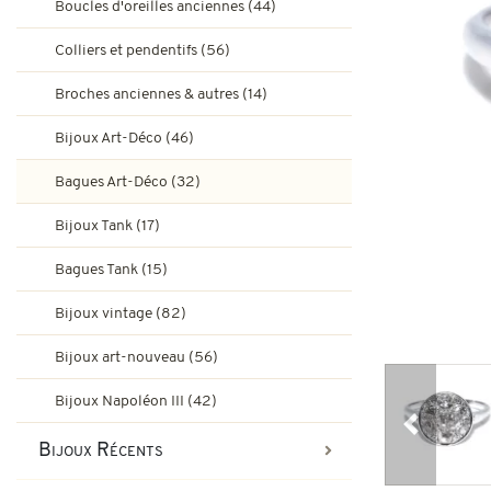
Boucles d'oreilles anciennes (44)
Bagues de fiançailles rubis
Bijoux Art-Déco
Colliers et pendentifs (56)
Boucles d'oreilles vintage & d
Broches anciennes & autres (14)
Bagues Art-Déco
Bagues de fiançailles émeraude
Bijoux Art-Déco (46)
Bijoux Tank
Bagues Art-Déco (32)
Broches et autres bijoux vint
Bagues Pompadour
Bagues Tank
Bijoux Tank (17)
Bijoux vintage
Bagues Tank (15)
Bijoux art-nouveau
Bijoux vintage (82)
Bijoux Napoléon III
Bijoux art-nouveau (56)
Bijoux Napoléon III (42)
Précédent
Bijoux Récents