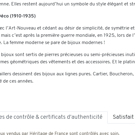
ienne. Elles restent aujourd’hui un symbole du style élégant et s
Déco (1910-1935)
ec l’Art-Nouveau et cédant au désir de simplicité, de symétrie 
 mais c’est après la première guerre mondiale, en 1925, lors de l’
. La femme moderne se pare de bijoux modernes !
ijoux sont sertis de pierres précieuses ou semi-précieuses inutili
ormes géométriques des vêtements et des accessoires. Et le plati
illers dessinent des bijoux aux lignes pures. Cartier, Boucheron
té de ces années.
s de contrôle & certificats d'authenticité
Satisfai
oux vendus par Héritage de France sont contrôlés avec soin.