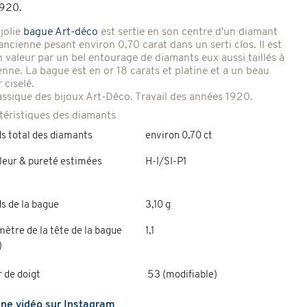
1920.
jolie
bague Art-déco
est sertie en son centre d'un diamant
 ancienne pesant environ 0,70 carat dans un serti clos. Il est
n valeur par un bel entourage de diamants eux aussi taillés à
enne. La bague est en or 18 carats et platine et a un beau
 ciselé.
assique des bijoux Art-Déco. Travail des années 1920.
téristiques des diamants
s total des diamants
environ 0,70 ct
leur & pureté estimées
H-I/SI-P1
s de la bague
3,10 g
ètre de la tête de la bague
1,1
)
 de doigt
53 (modifiable)
une vidéo sur Instagram