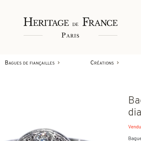
Bagues de fiançailles
Créations
Bagues
Ba
Bracelets
Créations en diamant
di
on
Vendu
Boucles d'oreilles
Bague