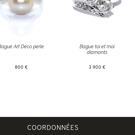
Bague Art Déco perle
Bague toi et moi
diamants
800 €
3 900 €
COORDONNÉES