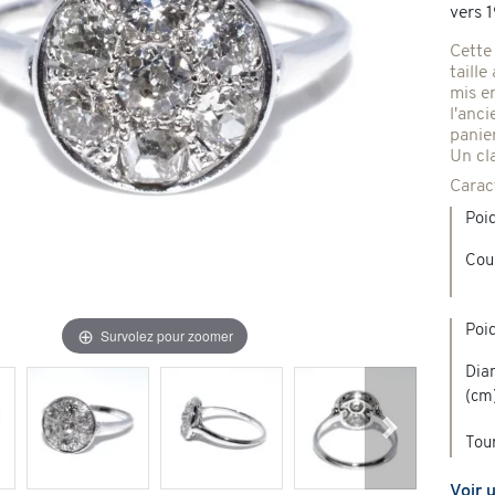
vers 
Broches & autres
Cette 
'occasion
taille
mis e
l'anci
Colliers & Pendentifs
Créations en pierres de couleur
panier
Un cl
Carac
age & d'occasion
Nouveaux bijoux
Poid
Cou
Poid
Survolez pour zoomer
Diam
(cm
Suivant
Tour
Voir 