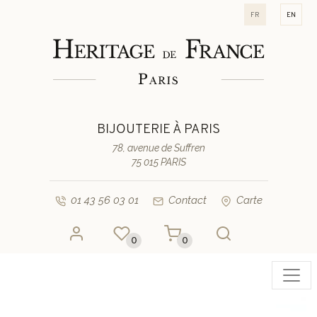
fr
en
BIJOUTERIE À PARIS
78, avenue de Suffren
75 015 PARIS
01 43 56 03 01
Contact
Carte
0
0
Toggl