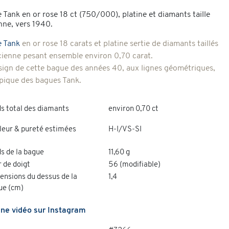
 Tank en or rose 18 ct (750/000), platine et diamants taille
nne, vers 1940.
 Tank
en or rose 18 carats et platine
sertie de diamants taillés
ncienne pesant ensemble environ 0,70 carat.
sign de cette bague des années 40, aux lignes géométriques,
ypique des bagues Tank.
s total des diamants
environ 0,70 ct
leur & pureté estimées
H-I/VS-SI
s de la bague
11,60 g
 de doigt
56 (modifiable)
ensions du dessus de la
1,4
ue (cm)
une vidéo sur Instagram