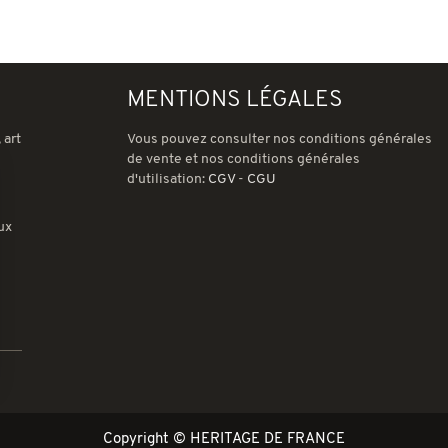
MENTIONS LÉGALES
 art
Vous pouvez consulter nos conditions générales
de vente et nos conditions générales
d'utilisation:
CGV
-
CGU
ux
ions
 de confidentialité, en garantissant la conformité avec les réglemen
Copyright © HERITAGE DE FRANCE