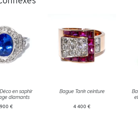
 connexes
Déco en saphir
Bague Tank ceinture
Ba
rage diamants
e
 900 €
4 400 €