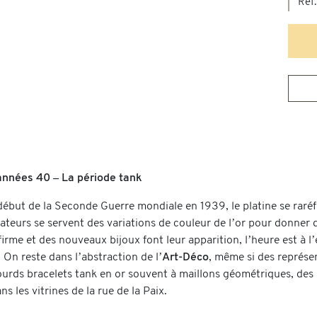
Ref.
années 40 – La période tank
ébut de la Seconde Guerre mondiale en 1939, le platine se raréfie 
éateurs se servent des variations de couleur de l’or pour donner 
firme et des nouveaux bijoux font leur apparition, l’heure est à 
 On reste dans l’abstraction de l’
Art-Déco
, même si des représen
lourds bracelets tank en or souvent à maillons géométriques, de
ns les vitrines de la rue de la Paix.