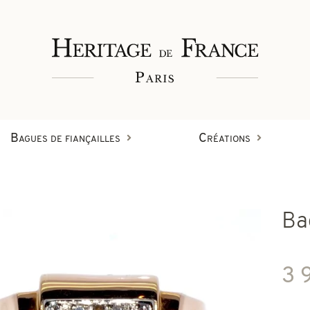
Bagues de fiançailles
Créations
Bagues
Ba
Bracelets
Créations en diamant
3 
on
Boucles d'oreilles