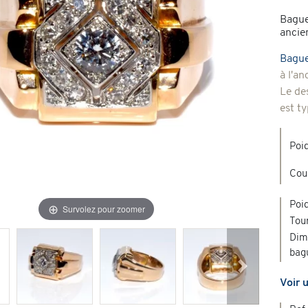
Bague
Broches & autres
ancie
'occasion
Bague
à l'a
Colliers & Pendentifs
Créations en pierres de couleur
Le de
est t
age & d'occasion
Nouveaux bijoux
Poid
Cou
Poid
Survolez pour zoomer
Tour
Dim
bag
Suivant
Voir 