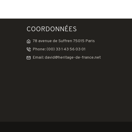
COORDONNÉES
78 avenue de Suffren 75015 Paris
Phone: (00) 33 1 43 56 03 01
Email: david@heritage-de-france.net
tations. Personnalisez vos préférences pour contrôler la manière don