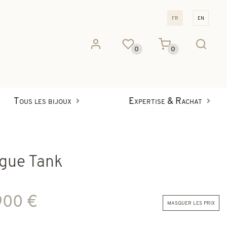
fr
en
0
0
Tous les bijoux
Expertise & Rachat
gue Tank
900 €
masquer les prix