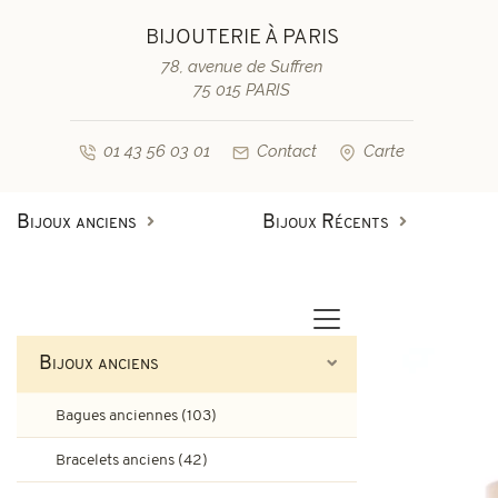
BIJOUTERIE À PARIS
78, avenue de Suffren
75 015 PARIS
01 43 56 03 01
Contact
Carte
Bijoux anciens
Bijoux Récents
Bagues anciennes
Bagues de fiançailles diamant
Bagues vintage & d'occasion
Bracelets anciens
Bijoux anciens
Boucles d'oreilles anciennes
Bagues de fiançailles saphir
Bagues anciennes (103)
Colliers et pendentifs
Bracelets vintage & d'occasi
Bracelets anciens (42)
Broches anciennes & autres