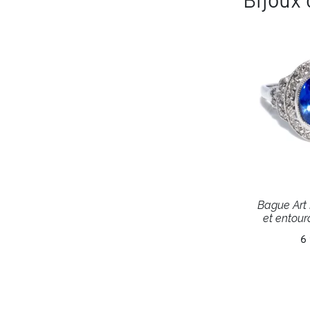
Bijoux
Bague Art 
et entou
6