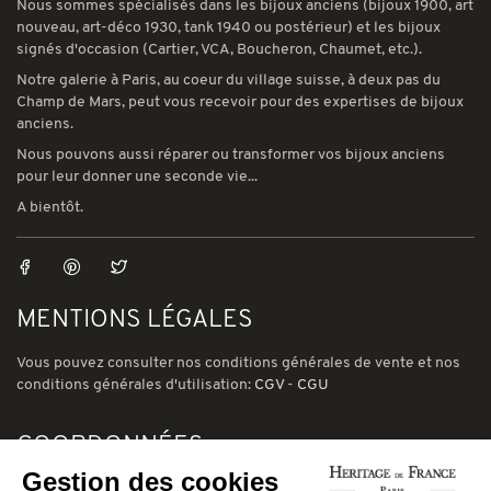
Nous sommes spécialisés dans les bijoux anciens (bijoux 1900, art
nouveau, art-déco 1930, tank 1940 ou postérieur) et les bijoux
signés d'occasion (Cartier, VCA, Boucheron, Chaumet, etc.).
Notre galerie à Paris, au coeur du village suisse, à deux pas du
Champ de Mars, peut vous recevoir pour des expertises de bijoux
anciens.
Nous pouvons aussi réparer ou transformer vos bijoux anciens
pour leur donner une seconde vie...
A bientôt.
MENTIONS LÉGALES
Vous pouvez consulter nos conditions générales de vente et nos
conditions générales d'utilisation:
CGV
-
CGU
COORDONNÉES
Gestion des cookies
78 avenue de Suffren 75015 Paris