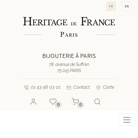
fr
en
BIJOUTERIE À PARIS
78, avenue de Suffren
75 015 PARIS
01 43 56 03 01
Contact
Carte
0
0
Toggl