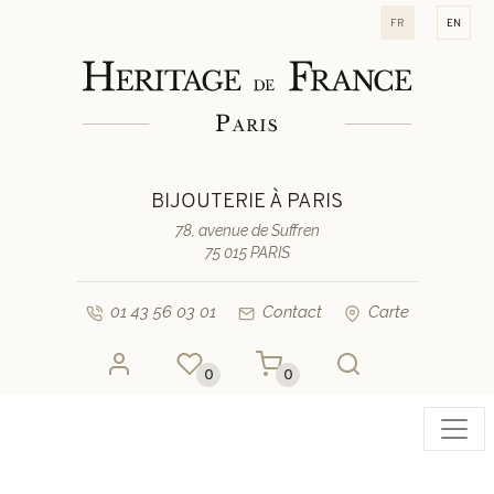
fr
en
BIJOUTERIE À PARIS
78, avenue de Suffren
75 015 PARIS
01 43 56 03 01
Contact
Carte
0
0
Toggl