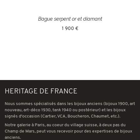
Bague serpent or et diamant
1 900 €
HERITAGE DE FRANCE
Nous sommes spécialisés dans les bijoux anciens (bijoux 1900, art
nouveau, art-déco 1930, tank 1940 ou postérieur) et les bijoux
signés d'occasion (Cartier, VCA, Boucheron, Chaumet, etc.).
Notre galerie à Paris, au coeur du village suisse, à deux pas du
Champ de Mars, peut vous recevoir pour des expertises de bijoux
anciens.