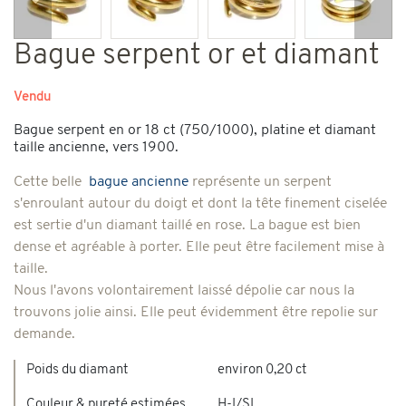
Précédent
Suiv
Bague serpent or et diamant
Vendu
Bague serpent en or 18 ct (750/1000), platine et diamant
taille ancienne, vers 1900.
Cette belle
bague ancienne
représente un serpent
s'enroulant autour du doigt et dont la tête finement ciselée
est sertie d'un diamant taillé en rose. La bague est bien
dense et agréable à porter. Elle peut être facilement mise à
taille.
Nous l'avons volontairement laissé dépolie car nous la
trouvons jolie ainsi. Elle peut évidemment être repolie sur
demande.
Poids du diamant
environ 0,20 ct
Couleur & pureté estimées
H-I/SI