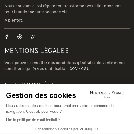
Nous pouvons aussi réparer ou transformer vos bijoux anciens
pour leur donner une seconde vie...
A bientôt.
MENTIONS LÉGALES
Vous pouvez consulter nos conditions générales de vente et nos
conditions générales d'utilisation:
CGV
-
CGU
COORDONNÉES
Gestion des cookies
78 avenue de Suffren 75015 Paris
Nous utilisons des cookies pour améliorer votre expérience de
Phone: (00) 33 1 43 56 03 01
navigation. C'est ok pour vous ?
Email: david@heritage-de-france.net
Lire la politique de confidentialité
Consentements certifiés par