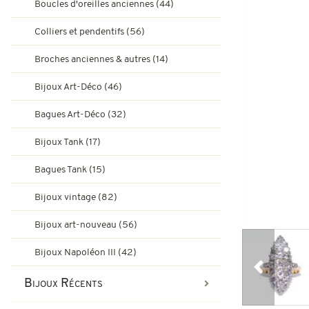
Boucles d'oreilles anciennes (44)
Bagues de fiançailles rubis
Bijoux Art-Déco
Colliers et pendentifs (56)
Boucles d'oreilles vintage & d
Broches anciennes & autres (14)
Bagues Art-Déco
Bagues de fiançailles émeraude
Bijoux Art-Déco (46)
Bijoux Tank
Bagues Art-Déco (32)
Broches et autres bijoux vint
Bagues Pompadour
Bagues Tank
Bijoux Tank (17)
Bijoux vintage
Bagues Tank (15)
Bijoux art-nouveau
Bijoux vintage (82)
Bijoux Napoléon III
Bijoux art-nouveau (56)
Bijoux Napoléon III (42)
Précédent
Bijoux Récents