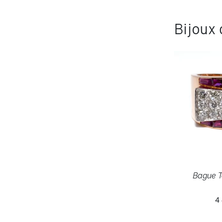
Bijoux
Bague T
4