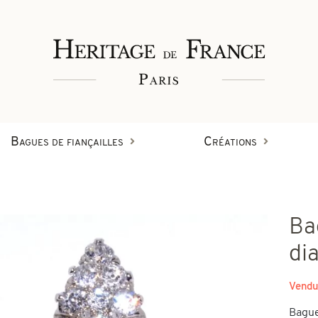
Bagues de fiançailles
Créations
Bagues
Ba
Bracelets
Créations en diamant
di
on
Vendu
Boucles d'oreilles
Bague