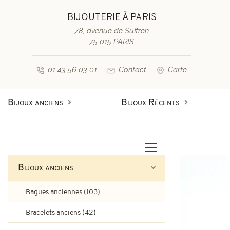
BIJOUTERIE À PARIS
78, avenue de Suffren
75 015 PARIS
01 43 56 03 01
Contact
Carte
Bijoux anciens
Bijoux Récents
Bagues anciennes
Bagues de fiançailles diamant
Bagues vintage & d'occasion
Bracelets anciens
Bijoux anciens
Boucles d'oreilles anciennes
Bagues de fiançailles saphir
Bagues anciennes (103)
Colliers et pendentifs
Bracelets vintage & d'occasi
Bracelets anciens (42)
Broches anciennes & autres