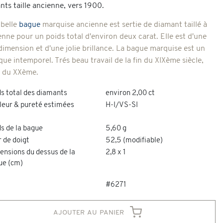
nts taille ancienne, vers 1900.
 belle
bague
marquise ancienne est sertie de diamant taillé à
enne pour un poids total d'environ deux carat. Elle est d'une
 dimension et d'une jolie brillance. La bague marquise est un
que intemporel. Trés beau travail de la fin du XIXème siècle,
 du XXème.
ds total des diamants
environ 2,00 ct
leur & pureté estimées
H-I/VS-SI
s de la bague
5,60 g
 de doigt
52,5 (modifiable)
ensions du dessus de la
2,8 x 1
ue (cm)
#6271
ajouter au panier