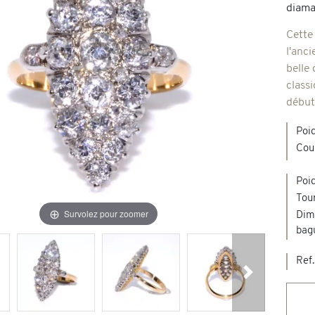
diama
Broches & autres
Cette
'occasion
l'anci
belle
Colliers & Pendentifs
Créations en pierres de couleur
classi
début
age & d'occasion
Nouveaux bijoux
Poi
Cou
Poid
Tour
Survolez pour zoomer
Dim
bag
Ref.
Suivant