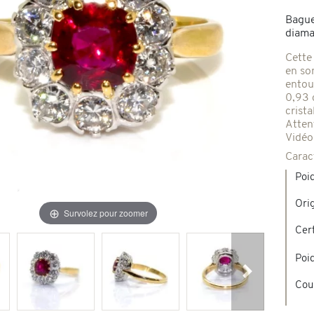
Bague
Broches & autres
diaman
'occasion
Cette
en son
Colliers & Pendentifs
Créations en pierres de couleur
entou
0,93 
crista
age & d'occasion
Atten
Nouveaux bijoux
Vidéo
Carac
Poid
Ori
Survolez pour zoomer
Cert
Poi
Suivant
Cou