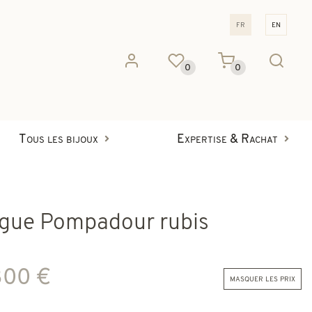
fr
en
0
0
Tous les bijoux
Expertise & Rachat
gue Pompadour rubis
800 €
masquer les prix