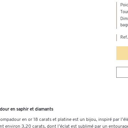
Poi
Tour
Dim
bag
Ref.
our en saphir et diamants
mpadour en or 18 carats et platine est un bijou, inspiré par l’él
t environ 3,20 carats, dont l’éclat est sublimé par un entourage r