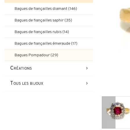
Bagues de fiançailles rubis
Bagues de fiançailles diamant (146)
Bijoux Art-Déco
Boucles d'oreilles vintage & d
Bagues de fiançailles saphir (35)
Bagues Art-Déco
Bagues de fiançailles émeraude
Bagues de fiançailles rubis (14)
Bijoux Tank
Bagues de fiançailles émeraude (17)
Broches et autres bijoux vint
Bagues Pompadour
Bagues Tank
Bagues Pompadour (29)
Bijoux vintage
Créations
Bijoux art-nouveau
Tous les bijoux
Bijoux Napoléon III
Précédent