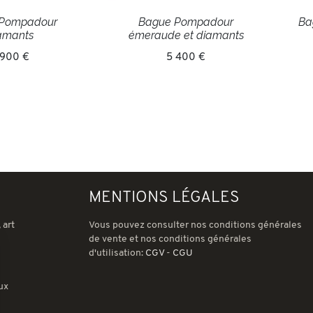
 Pompadour
Bague Pompadour
Ba
amants
émeraude et diamants
 900 €
5 400 €
MENTIONS LÉGALES
 art
Vous pouvez consulter nos conditions générales
de vente et nos conditions générales
d'utilisation:
CGV
-
CGU
ux