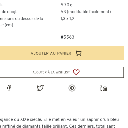
ds
5,70 g
 de doigt
53 (modifiable facilement)
ensions du dessus de la
1,3 x 1,2
ue (cm)
#5563
ajouter au panier
ajouter à la wishlist
égance du XIXe siècle. Elle met en valeur un saphir d’un bleu
affiné de diamants taille brillant. Ces derniers, totalisant