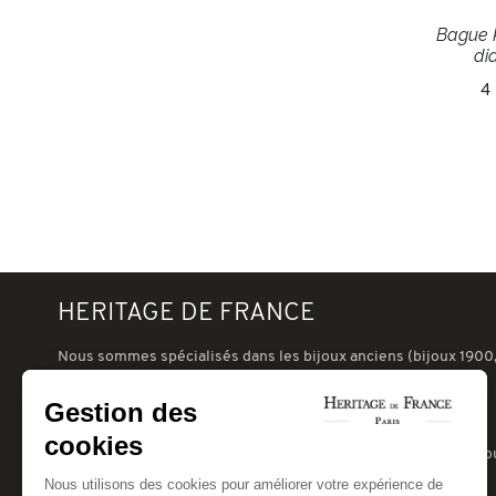
Bague
di
4
HERITAGE DE FRANCE
Nous sommes spécialisés dans les bijoux anciens (bijoux 1900,
nouveau, art-déco 1930, tank 1940 ou postérieur) et les bijoux
signés d'occasion (Cartier, VCA, Boucheron, Chaumet, etc.).
Gestion des
Notre galerie à Paris, au coeur du village suisse, à deux pas du
cookies
Champ de Mars, peut vous recevoir pour des expertises de bijo
anciens.
Nous utilisons des cookies pour améliorer votre expérience de