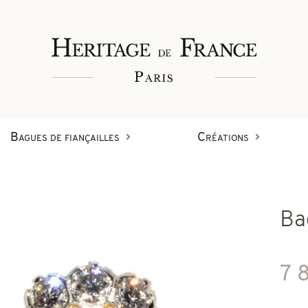
Bagues de fiançailles
Créations
Bagues
Ba
Bracelets
Créations en diamant
7 
on
Boucles d'oreilles