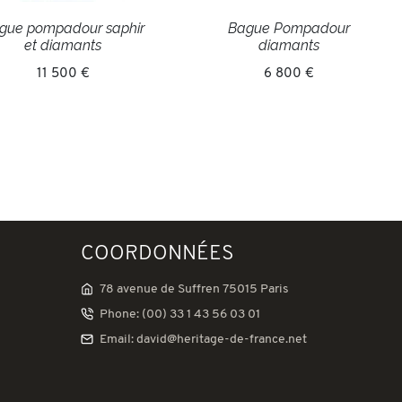
gue pompadour saphir
Bague Pompadour
et diamants
diamants
11 500 €
6 800 €
COORDONNÉES
78 avenue de Suffren 75015 Paris
Phone: (00) 33 1 43 56 03 01
Email: david@heritage-de-france.net