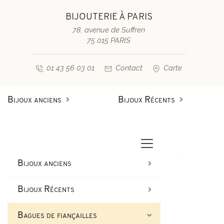
BIJOUTERIE À PARIS
78, avenue de Suffren
75 015 PARIS
01 43 56 03 01
Contact
Carte
Bijoux anciens
Bijoux Récents
Bagues anciennes
Bagues de fiançailles diamant
Bagues vintage & d'occasion
Bracelets anciens
Bijoux anciens
Boucles d'oreilles anciennes
Bagues de fiançailles saphir
Bijoux Récents
Colliers et pendentifs
Bracelets vintage & d'occasi
Bagues de fiançailles
Broches anciennes & autres