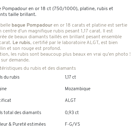
 Pompadour en or 18 ct (750/1000), platine, rubis et
ts taille brillant.
 belle
bague Pompadour
en or 18 carats et platine est sertie
 centre d'un magnifique rubis pesant 1,17 carat. Il est
rée de beaux diamants taillés en brillant pesant ensemble
carat.
Le rubis
, certifié par le laboratoire ALGT, est bien
llin et son rouge est profond.
tion, les rubis sont beaucoup plus beaux en vrai qu'en photo !
 sur demande.
téristiques du rubis et des diamants
s du rubis
1,17 ct
gine
Mozambique
ificat
ALGT
ds total des diamants
0,93 ct
leur & Pureté estimées
F-G/VS