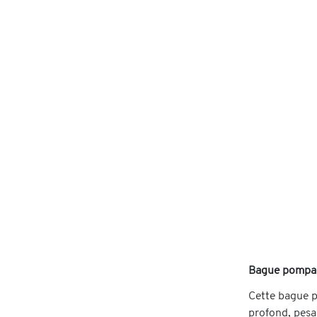
Bague pompad
Cette bague po
profond, pesan