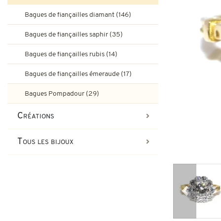
Bagues de fiançailles rubis
Bagues de fiançailles diamant (146)
Bijoux Art-Déco
Boucles d'oreilles vintage & d
Bagues de fiançailles saphir (35)
Bagues Art-Déco
Bagues de fiançailles émeraude
Bagues de fiançailles rubis (14)
Bijoux Tank
Bagues de fiançailles émeraude (17)
Broches et autres bijoux vint
Bagues Pompadour
Bagues Tank
Bagues Pompadour (29)
Bijoux vintage
Créations
Bijoux art-nouveau
Tous les bijoux
Bijoux Napoléon III
Précédent