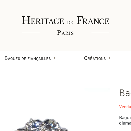
Bagues de fiançailles
Créations
Bagues
Ba
Bracelets
Créations en diamant
Vendu
on
Bague
Boucles d'oreilles
diaman