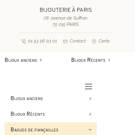
BIJOUTERIE À PARIS
78, avenue de Suffren
75 015 PARIS
01 43 56 03 01
Contact
Carte
Bijoux anciens
Bijoux Récents
Bagues anciennes
Bagues de fiançailles diamant
Bagues vintage & d'occasion
Bracelets anciens
Bijoux anciens
Boucles d'oreilles anciennes
Bagues de fiançailles saphir
Bijoux Récents
Colliers et pendentifs
Bracelets vintage & d'occasi
Bagues de fiançailles
Broches anciennes & autres