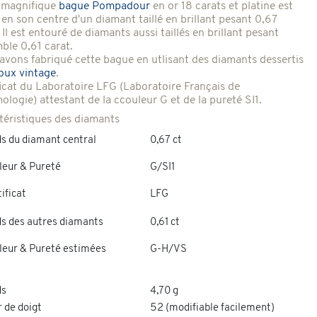
 magnifique
bague Pompadour
en or 18 carats et platine est
 en son centre d'un diamant taillé en brillant pesant 0,67
 Il est entouré de diamants aussi taillés en brillant pesant
ble 0,61 carat.
avons fabriqué cette bague en utlisant des diamants dessertis
joux vintage
.
ficat du Laboratoire LFG (Laboratoire Français de
logie) attestant de la ccouleur G et de la pureté SI1.
téristiques des diamants
ds du diamant central
0,67 ct
leur & Pureté
G/SI1
ificat
LFG
ds des autres diamants
0,61 ct
leur & Pureté estimées
G-H/VS
ds
4,70 g
 de doigt
52 (modifiable facilement)