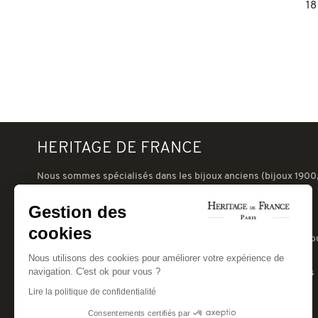
18
HERITAGE DE FRANCE
Nous sommes spécialisés dans les bijoux anciens (bijoux 1900,
nouveau, art-déco 1930, tank 1940 ou postérieur) et les bijoux
signés d'occasion (Cartier, VCA, Boucheron, Chaumet, etc.).
Gestion des
Notre galerie à Paris, au coeur du village suisse, à deux pas du
cookies
Champ de Mars, peut vous recevoir pour des expertises de bijo
anciens.
Nous utilisons des cookies pour améliorer votre expérience de
navigation. C'est ok pour vous ?
Nous pouvons aussi réparer ou transformer vos bijoux anciens
pour leur donner une seconde vie...
Lire la politique de confidentialité
A bientôt.
Consentements certifiés par