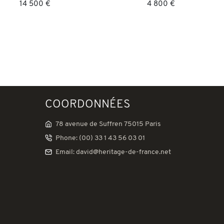
14 500 €
4 800 €
COORDONNÉES
78 avenue de Suffren 75015 Paris
Phone: (00) 33 1 43 56 03 01
Email: david@heritage-de-france.net