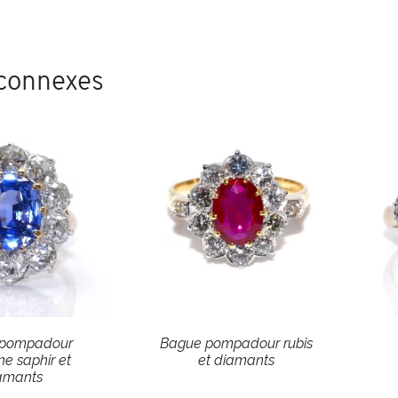
 connexes
 pompadour
Bague pompadour rubis
e saphir et
et diamants
amants