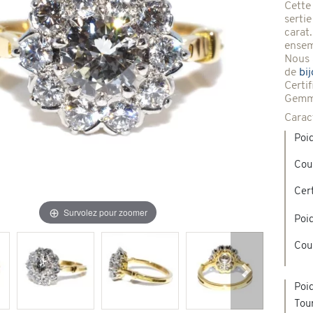
Cette
sertie
Broches & autres
carat.
'occasion
ensem
Nous 
de
bi
Colliers & Pendentifs
Créations en pierres de couleur
Certi
Gemmo
Carac
age & d'occasion
Nouveaux bijoux
Poi
Cou
Cert
Survolez pour zoomer
Poi
Cou
Suivant
Poi
Tour