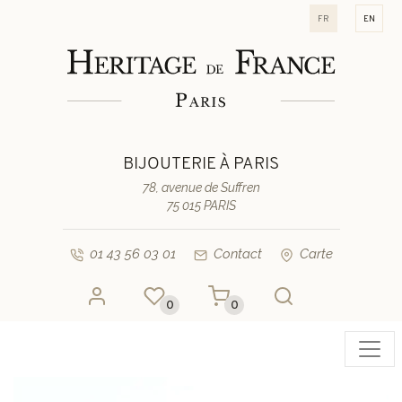
fr
en
BIJOUTERIE À PARIS
78, avenue de Suffren
75 015 PARIS
01 43 56 03 01
Contact
Carte
0
0
Toggl