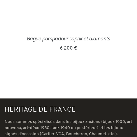
Bague pompadour saphir et diamants
6 200 €
HERITAGE DE FRANCE
Nous sommes spécialisés dans les bijoux anciens (bijoux 1900, art
nouveau, art-déco 1930, tank 1940 ou postérieur) et les bijoux
signés d'occasion (Cartier, VCA, Boucheron, Chaumet, etc.).