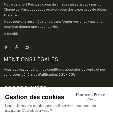
Notre galerie à Paris, au coeur du village suisse, à deux pas du
Champ de Mars, peut vous recevoir pour des expertises de bijoux
anciens.
Nous pouvons aussi réparer ou transformer vos bijoux anciens
pour leur donner une seconde vie...
A bientôt.
MENTIONS LÉGALES
Vous pouvez consulter nos conditions générales de vente et nos
conditions générales d'utilisation:
CGV
-
CGU
COORDONNÉES
Gestion des cookies
78 avenue de Suffren 75015 Paris
Phone: (00) 33 1 43 56 03 01
Nous utilisons des cookies pour améliorer votre expérience de
navigation. C'est ok pour vous ?
Email: david@heritage-de-france.net