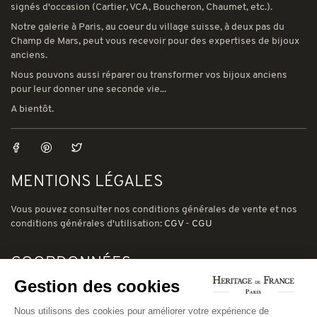
signés d'occasion (Cartier, VCA, Boucheron, Chaumet, etc.).
Notre galerie à Paris, au coeur du village suisse, à deux pas du
Champ de Mars, peut vous recevoir pour des expertises de bijoux
anciens.
Nous pouvons aussi réparer ou transformer vos bijoux anciens
pour leur donner une seconde vie...
A bientôt.
MENTIONS LÉGALES
Vous pouvez consulter nos conditions générales de vente et nos
conditions générales d'utilisation:
CGV
-
CGU
COORDONNÉES
Gestion des cookies
78 avenue de Suffren 75015 Paris
Nous utilisons des cookies pour améliorer votre expérience de
Phone: (00) 33 1 43 56 03 01