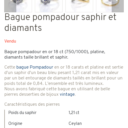
Précédent
Suiv
Bague pompadour saphir et
diamants
Vendu
Bague pompadour en or 18 ct (750/1000), platine,
diamants taille brillant et saphir.
Cette
bague Pompadour
en or 18 carats et platine est sertie
d'un saphir d'un beau bleu pesant 1,21 carat mis en valeur
par un bel entourage de diamants taillés en brillant pour un
poids total de 0,84. L'ensemble est très lumineux.
Nous avons fabriqué cette bague en utilisant de belle
pierres desserties de bijoux
vintage
.
Caractéristiques des pierres
Poids du saphir
1,21 ct
Origine
Ceylan