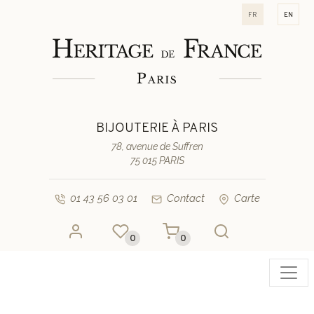
fr
en
BIJOUTERIE À PARIS
78, avenue de Suffren
75 015 PARIS
01 43 56 03 01
Contact
Carte
0
0
Toggl