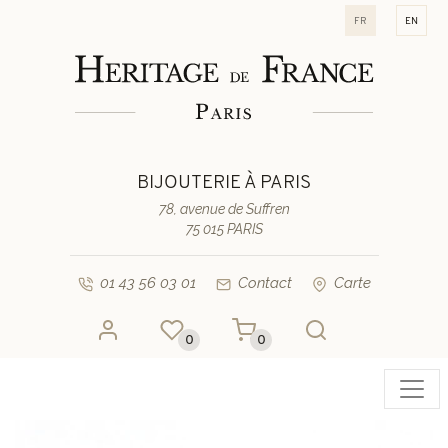
fr
en
BIJOUTERIE À PARIS
78, avenue de Suffren
75 015 PARIS
01 43 56 03 01
Contact
Carte
0
0
Toggl