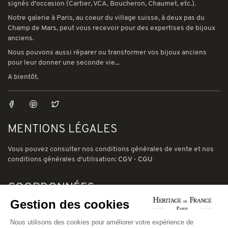
signés d'occasion (Cartier, VCA, Boucheron, Chaumet, etc.).
Notre galerie à Paris, au coeur du village suisse, à deux pas du
Champ de Mars, peut vous recevoir pour des expertises de bijoux
anciens.
Nous pouvons aussi réparer ou transformer vos bijoux anciens
pour leur donner une seconde vie...
A bientôt.
MENTIONS LÉGALES
Vous pouvez consulter nos conditions générales de vente et nos
conditions générales d'utilisation:
CGV
-
CGU
COORDONNÉES
Gestion des cookies
78 avenue de Suffren 75015 Paris
Phone: (00) 33 1 43 56 03 01
Nous utilisons des cookies pour améliorer votre expérience de