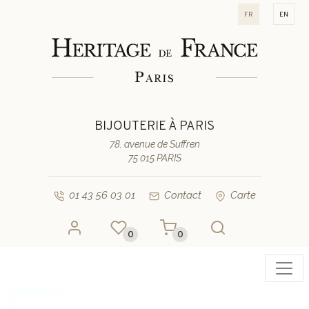
fr
en
BIJOUTERIE À PARIS
78, avenue de Suffren
75 015 PARIS
01 43 56 03 01
Contact
Carte
0
0
Toggl