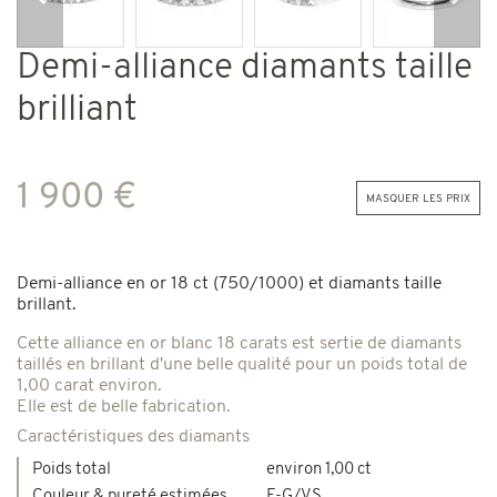
Précédent
Suiv
Demi-alliance diamants taille
brilliant
1 900 €
masquer les prix
Demi-alliance en or 18 ct (750/1000) et diamants taille
brillant.
Cette alliance en or blanc 18 carats est sertie de diamants
taillés en brillant d'une belle qualité pour un poids total de
1,00 carat environ.
Elle est de belle fabrication.
Caractéristiques des diamants
Poids total
environ 1,00 ct
Couleur & pureté estimées
F-G/VS