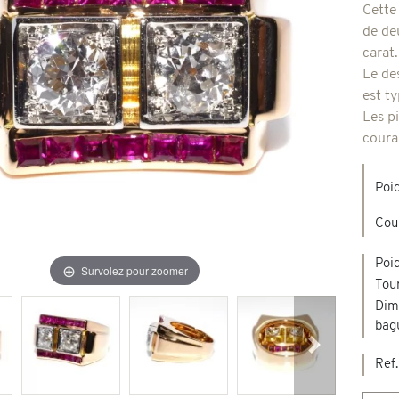
Cette
de de
Broches & autres
carat.
'occasion
Le de
est t
Colliers & Pendentifs
Créations en pierres de couleur
Les p
coura
age & d'occasion
Nouveaux bijoux
Poid
Cou
Poid
Survolez pour zoomer
Tour
Dim
bag
Suivant
Ref.