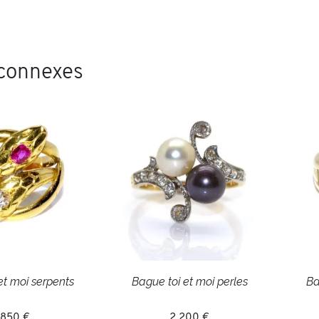
 connexes
et moi serpents
Bague toi et moi perles
Ba
 850 €
2 200 €