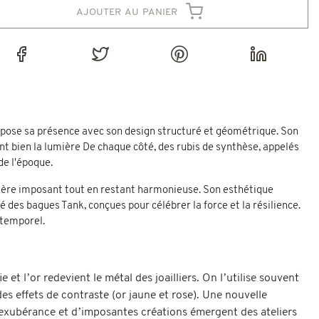
ajouter au panier
impose sa présence avec son design structuré et géométrique. Son
ent bien la lumière De chaque côté, des rubis de synthèse, appelés
de l'époque.
actère imposant tout en restant harmonieuse. Son esthétique
 des bagues Tank, conçues pour célébrer la force et la résilience.
ntemporel.
et l’or redevient le métal des joailliers. On l’utilise souvent
des effets de contraste (or jaune et rose). Une nouvelle
l’exubérance et d’imposantes créations émergent des ateliers