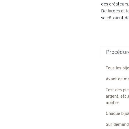
des créateurs.
De larges et 
se côtoient da
Procédure
Tous les bij
Avant de met
Test des pie
argent, etc.
maître
Chaque bijou,
Sur demande