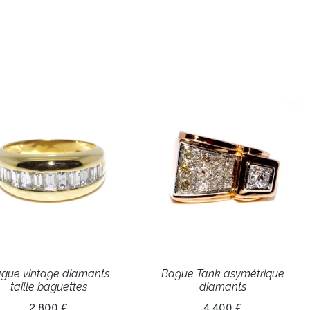
gue vintage diamants
Bague Tank asymétrique
taille baguettes
diamants
2 800 €
4 400 €