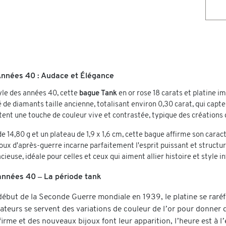
nnées 40 : Audace et Élégance
le des années 40, cette
bague Tank
en or rose 18 carats et platine 
 de diamants taille ancienne, totalisant environ 0,30 carat, qui capt
tent une touche de couleur vive et contrastée, typique des créations 
de 14,80 g et un plateau de 1,9 x 1,6 cm, cette bague affirme son car
oux d'après-guerre incarne parfaitement l'esprit puissant et structuré
ieuse, idéale pour celles et ceux qui aiment allier histoire et style i
années 40 – La période tank
ébut de la Seconde Guerre mondiale en 1939, le platine se raréfie 
éateurs se servent des variations de couleur de l’or pour donner 
firme et des nouveaux bijoux font leur apparition, l’heure est à 