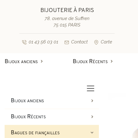
BIJOUTERIE À PARIS
78, avenue de Suffren
75 015 PARIS
01 43 56 03 01
Contact
Carte
Bijoux anciens
Bijoux Récents
Bagues anciennes
Bagues de fiançailles diamant
Bagues vintage & d'occasion
Bracelets anciens
Bijoux anciens
Boucles d'oreilles anciennes
Bagues de fiançailles saphir
Bijoux Récents
Colliers et pendentifs
Bracelets vintage & d'occasi
Bagues de fiançailles
Broches anciennes & autres