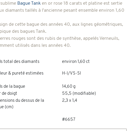
 sublime
Bague Tank
en or rose 18 carats et platine
est sertie
ux diamants taillés à l'ancienne pesant ensemble environ 1,60
sign de cette bague des années 40, aux lignes géométriques,
ypique des bagues Tank.
ierres rouges sont des rubis de synthèse, appelés Verneuils,
mment utilisés dans les années 40.
s total des diamants
environ 1,60 ct
leur & pureté estimées
H-I/VS-SI
s de la bague
14,60 g
 de doigt
55,5 (modifiable)
ensions du dessus de la
2,3 x 1,4
ue (cm)
#6657