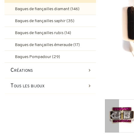
Bagues de fiançailles rubis
Bagues de fiançailles diamant (146)
Bijoux Art-Déco
Boucles d'oreilles vintage & d
Bagues de fiançailles saphir (35)
Bagues Art-Déco
Bagues de fiançailles émeraude
Bagues de fiançailles rubis (14)
Bijoux Tank
Bagues de fiançailles émeraude (17)
Broches et autres bijoux vint
Bagues Pompadour
Bagues Tank
Bagues Pompadour (29)
Bijoux vintage
Créations
Bijoux art-nouveau
Tous les bijoux
Bijoux Napoléon III
Précédent