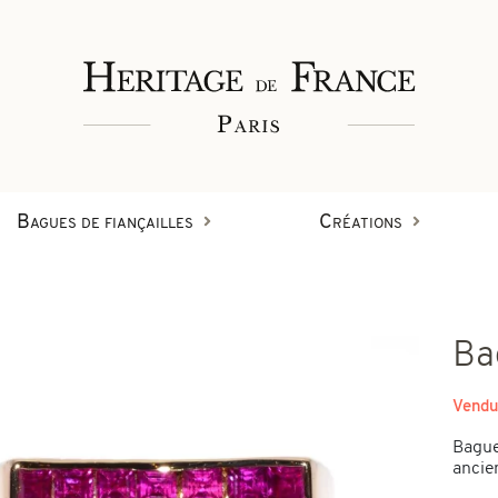
Bagues de fiançailles
Créations
Bagues
Ba
Bracelets
Créations en diamant
Vendu
on
Bague
Boucles d'oreilles
ancie