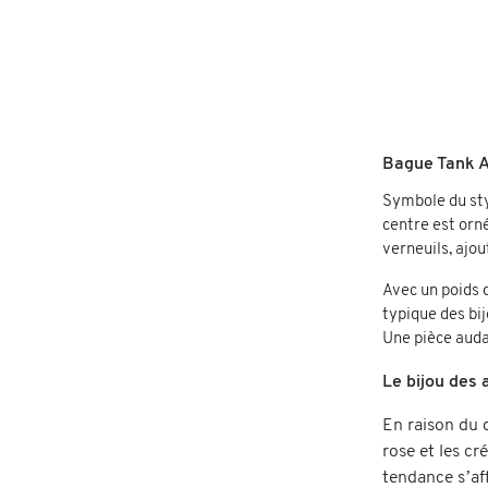
Bague Tank A
Symbole du sty
centre est orné
verneuils, ajou
Avec un poids 
typique des bij
Une pièce audac
Le bijou des 
En raison du d
rose et les cr
tendance s’af