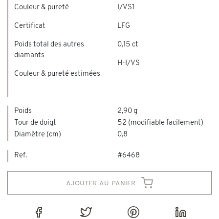
Couleur & pureté
I/VS1
Certificat
LFG
Poids total des autres
0,15 ct
diamants
H-I/VS
Couleur & pureté estimées
Poids
2,90 g
Tour de doigt
52 (modifiable facilement)
Diamètre (cm)
0,8
Ref.
#6468
ajouter au panier