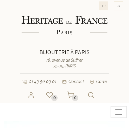
fr
en
BIJOUTERIE À PARIS
78, avenue de Suffren
75 015 PARIS
01 43 56 03 01
Contact
Carte
0
0
Toggl