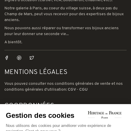
signés d'occasion (Cartier, VCA, Boucheron, Chaumet, etc.).
Notre galerie à Paris, au coeur du village suisse, à deux pas du
Champ de Mars, peut vous recevoir pour des expertises de bijoux
anciens.
Nous pouvons aussi réparer ou transformer vos bijoux anciens
pour leur donner une seconde vie...
A bientôt.
MENTIONS LÉGALES
Vous pouvez consulter nos conditions générales de vente et nos
conditions générales d'utilisation:
CGV
-
CGU
COORDONNÉES
Gestion des cookies
78 avenue de Suffren 75015 Paris
Phone: (00) 33 1 43 56 03 01
Nous utilisons des cookies pour améliorer votre expérience de