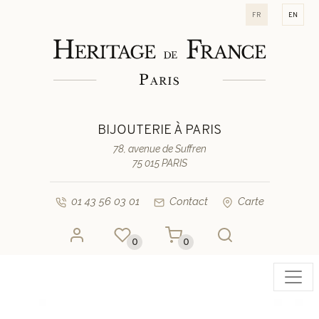
fr
en
BIJOUTERIE À PARIS
78, avenue de Suffren
75 015 PARIS
01 43 56 03 01
Contact
Carte
0
0
Toggl