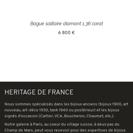
Bague solitaire diamant 1,36 carat
6 800 €
HERITAGE DE FRANCE
Nous sommes spécialisés dans les bijoux anciens (bijoux 1900, art
nouveau, art-déco 1930, tank 1940 ou postérieur) et les bijoux
signés d'occasion (Cartier, VCA, Boucheron, Chaumet, etc.).
Notre galerie à Paris, au coeur du village suisse, à deux pas du
Champ de Mars, peut vous recevoir pour des expertises de bijoux