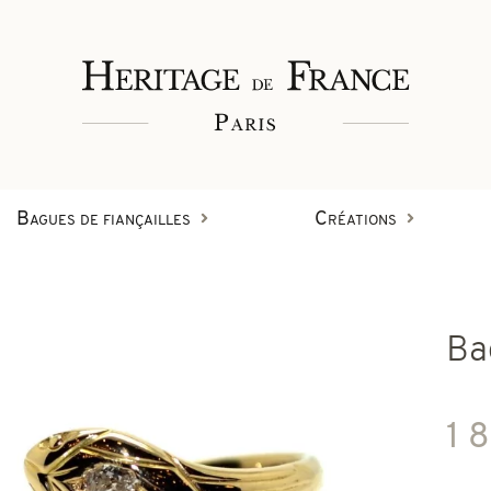
Bagues de fiançailles
Créations
Bagues
Ba
Bracelets
Créations en diamant
1 
on
Boucles d'oreilles