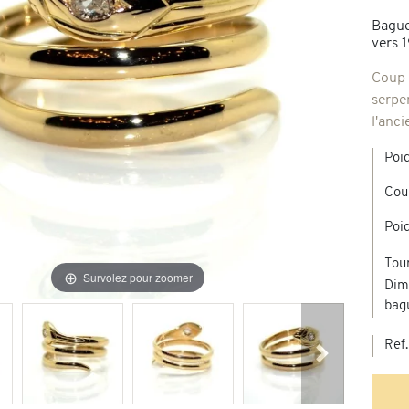
Bague
Broches & autres
vers 
'occasion
Coup 
serpen
Colliers & Pendentifs
Créations en pierres de couleur
l'anc
age & d'occasion
Poi
Nouveaux bijoux
Cou
Poid
Tour
Survolez pour zoomer
Dim
bag
Ref.
Suivant