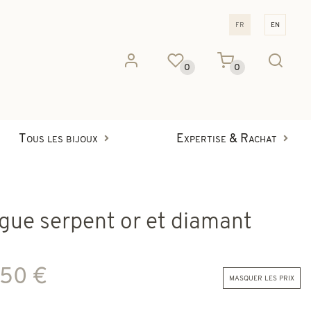
fr
en
0
0
Tous les bijoux
Expertise & Rachat
gue serpent or et diamant
850 €
masquer les prix