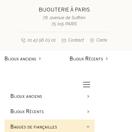
BIJOUTERIE À PARIS
78, avenue de Suffren
75 015 PARIS
01 43 56 03 01
Contact
Carte
Bijoux anciens
Bijoux Récents
Bagues anciennes
Bagues de fiançailles diamant
Bagues vintage & d'occasion
Bracelets anciens
Bijoux anciens
Boucles d'oreilles anciennes
Bagues de fiançailles saphir
Bijoux Récents
Colliers et pendentifs
Bracelets vintage & d'occasi
Bagues de fiançailles
Broches anciennes & autres