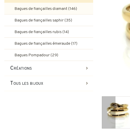
Bagues de fiançailles rubis
Bagues de fiançailles diamant (146)
Bijoux Art-Déco
Boucles d'oreilles vintage & d
Bagues de fiançailles saphir (35)
Bagues Art-Déco
Bagues de fiançailles émeraude
Bagues de fiançailles rubis (14)
Bijoux Tank
Bagues de fiançailles émeraude (17)
Broches et autres bijoux vint
Bagues Pompadour
Bagues Tank
Bagues Pompadour (29)
Bijoux vintage
Créations
Bijoux art-nouveau
Tous les bijoux
Bijoux Napoléon III
Précédent