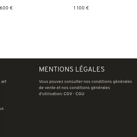
 600 €
1 100 €
MENTIONS LÉGALES
 art
Vous pouvez consulter nos conditions générales
de vente et nos conditions générales
d'utilisation:
CGV
-
CGU
ux