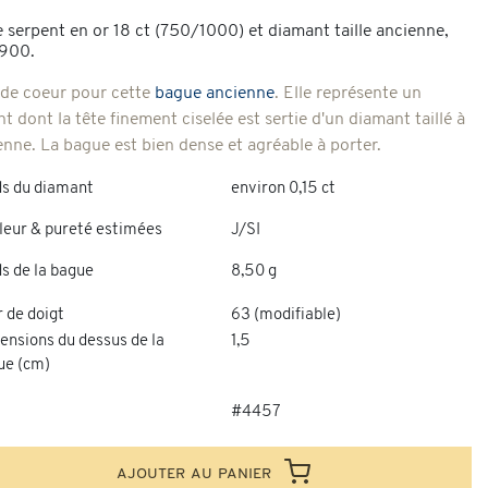
 serpent en or 18 ct (750/1000) et diamant taille ancienne,
1900.
de coeur pour cette
bague ancienne
. Elle représente un
t dont la tête finement ciselée est sertie d'un diamant taillé à
ienne. La bague est bien dense et agréable à porter.
ds du diamant
environ 0,15 ct
leur & pureté estimées
J/SI
s de la bague
8,50 g
 de doigt
63 (modifiable)
ensions du dessus de la
1,5
ue (cm)
#4457
ajouter au panier