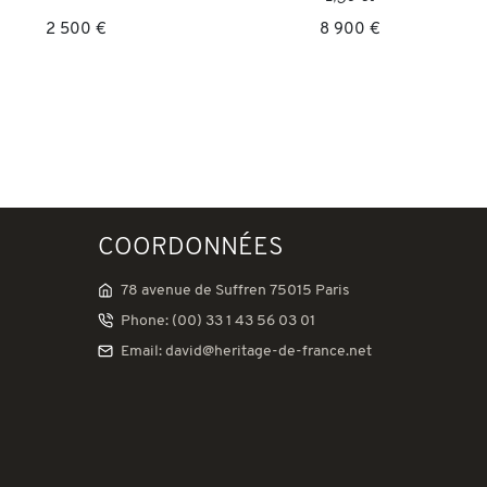
2 500 €
8 900 €
COORDONNÉES
78 avenue de Suffren 75015 Paris
Phone: (00) 33 1 43 56 03 01
Email: david@heritage-de-france.net