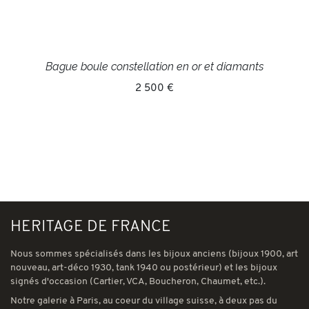
Bague boule constellation en or et diamants
2 500 €
HERITAGE DE FRANCE
Nous sommes spécialisés dans les bijoux anciens (bijoux 1900, art
nouveau, art-déco 1930, tank 1940 ou postérieur) et les bijoux
signés d'occasion (Cartier, VCA, Boucheron, Chaumet, etc.).
Notre galerie à Paris, au coeur du village suisse, à deux pas du