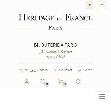
fr
en
BIJOUTERIE À PARIS
78, avenue de Suffren
75 015 PARIS
01 43 56 03 01
Contact
Carte
0
0
Toggl