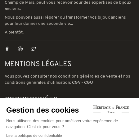
Champ de Mars, peut vous recevoir pour des expertises de bijoux
anciens.
Nous pouvons aussi réparer ou transformer vos bijoux anciens
pour leur donner une seconde vie...
A bientôt.
MENTIONS LÉGALES
Vous pouvez consulter nos conditions générales de vente et nos
conditions générales d'utilisation:
CGV
-
CGU
COORDONNÉES
Gestion des cookies
78 avenue de Suffren 75015 Paris
Phone: (00) 33 1 43 56 03 01
Nous utilisons des cookies pour améliorer votre expérience de
navigation. C'est ok pour vous ?
Email: david@heritage-de-france.net
Lire la politique de confidentialité